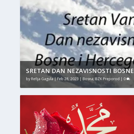
SRETAN DAN NEZAVISNOSTI BOSNE
by
Refija Gagula
|
Feb 28, 2023
|
Bosna
,
BZK Preporod
|
0