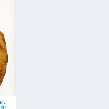
IĆ-
ČKU