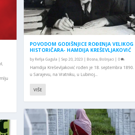
POVODOM GODIŠNJICE ROĐENJA VELIKOG
HISTORIČARA- HAMDIJA KREŠEVLJAKOVIĆ
by
Refija Gagula
|
Sep 20, 2023
|
Bosna
,
Bošnjaci
|
0
od
,
Hamdija Kreševljaković rođen je 18. septembra 1890.
u Sarajevu, na Vratniku, u Lubinoj...
mlju
VIŠE
 NEZAVISNOSTI BOSNE...
OVINA
fija Gagula
,
Vijesti
|
0