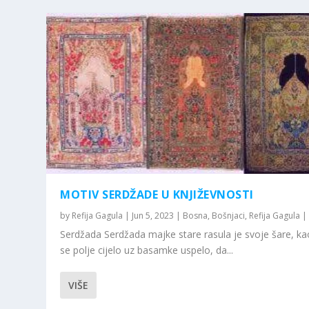
MOTIV SERDŽADE U KNJIŽEVNOSTI
by
Refija Gagula
|
Jun 5, 2023
|
Bosna
,
Bošnjaci
,
Refija Gagula
Serdžada Serdžada majke stare rasula je svoje šare, ka
se polje cijelo uz basamke uspelo, da...
VIŠE