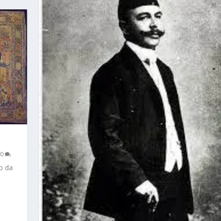
|
0
o da