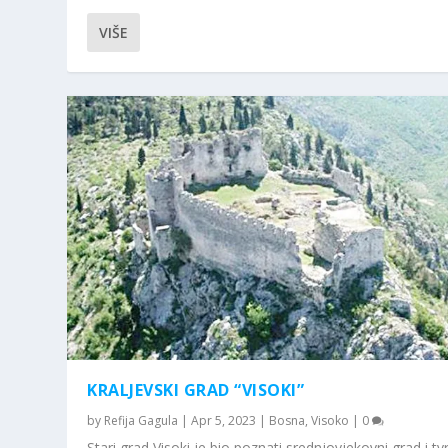
VIŠE
KRALJEVSKI GRAD “VISOKI”
by
Refija Gagula
|
Apr 5, 2023
|
Bosna
,
Visoko
|
0
Stari grad Visoki je bio poznati srednjovjekovni grad i t