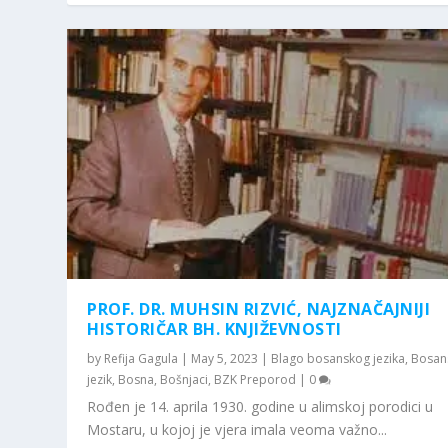
PROF. DR. MUHSIN RIZVIĆ, NAJZNAČAJNIJI
HISTORIČAR BH. KNJIŽEVNOSTI
by
Refija Gagula
|
May 5, 2023
|
Blago bosanskog jezika
,
Bosan
jezik
,
Bosna
,
Bošnjaci
,
BZK Preporod
|
0
Rođen je 14. aprila 1930. godine u alimskoj porodici u
Mostaru, u kojoj je vjera imala veoma važno...