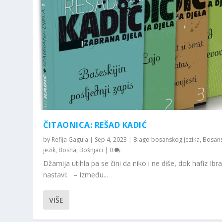
ČITAONICA: REŠAD KADIĆ
by
Refija Gagula
|
Sep 4, 2023
|
Blago bosanskog jezika
,
Bosans
jezik
,
Bosna
,
Bošnjaci
|
0
Džamija utihla pa se čini da niko i ne diše, dok hafiz Ibr
nastavi: – Između...
VIŠE