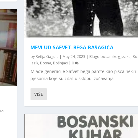
MEVLUD SAFVET-BEGA BAŠAGIĆA
by
Refija Gagula
|
May 24, 2023
|
Blago bosanskog jezika
,
Bo
jezik
,
Bosna
,
Bošnjaci
|
0
Mlađe generacije Safvet-bega pamte kao pisca nekih
pjesama koje su čitali u sklopu izučavanja...
VIŠE
ski