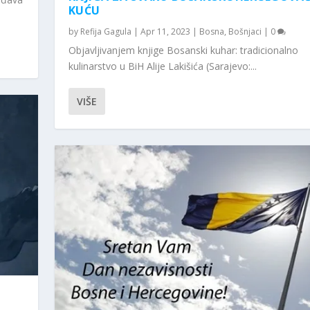
KUĆU
by
Refija Gagula
|
Apr 11, 2023
|
Bosna
,
Bošnjaci
|
0
Objavljivanjem knjige Bosanski kuhar: tradicionalno
kulinarstvo u BiH Alije Lakišića (Sarajevo:...
VIŠE