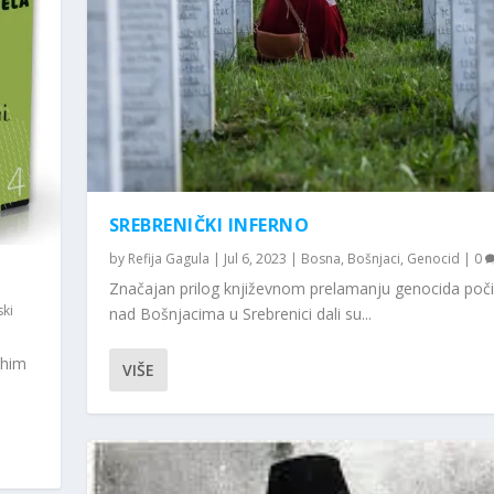
SREBRENIČKI INFERNO
by
Refija Gagula
|
Jul 6, 2023
|
Bosna
,
Bošnjaci
,
Genocid
|
0
Značajan prilog književnom prelamanju genocida poč
ki
nad Bošnjacima u Srebrenici dali su...
ahim
VIŠE