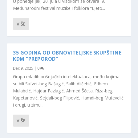
U ponedjeljak, 20. jula u Visokom se otvara 9.
Međunarodni festival muzike i folklora “Ljeto...
VIŠE
35 GODINA OD OBNOVITELJSKE SKUPŠTINE
KDM “PREPOROD”
Dec 9, 2025
|
0
Grupa mladih bošnjačkih intelektualaca, među kojima
su bili Safvet-beg Bašagić, Salih Aličehić, Edhem
Mulabdić, Hajdar Fazlagić, Ahmed Šćeta, Riza-beg
Kapetanović, Sejdali-beg Filipović, Hamdi-beg Mutevelić
i drugi, u zimu...
VIŠE