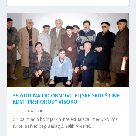
IZUZETNO USPJEŠNA 2024. GODINA
KO RUŠI, A KO BRANI BOŠNJAČKU ZAJEDNICU
BZK “PREPOROD” VISOKO OBILJEŽAVA
ŽIVOT ZA VJERU, NAROD I DOMOVINU –
MEĐUNARODNI FESTIVAL MUZIKE I
KULTURE
MEĐUN...
EDHEM ŠAH...
FOLKLORA „LJETO U BO...
35 GODINA OD OBNOVITELJSKE SKUPŠTINE
KDM “PREPOROD” VISOKO
Dec 3, 2024
|
0
Grupa mladih bošnjačkih intelektualaca, među kojima
su bili Safvet-beg Bašagić, Salih Aličehić,...