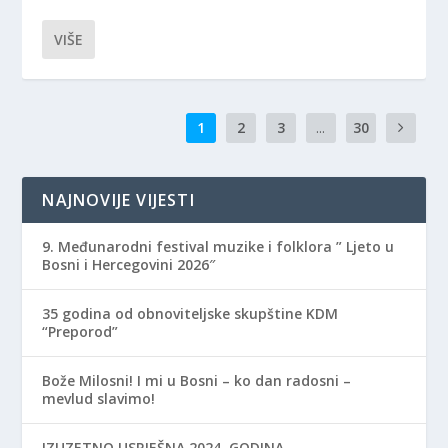
VIŠE
1
2
3
...
30
NAJNOVIJE VIJESTI
9. Međunarodni festival muzike i folklora ” Ljeto u
Bosni i Hercegovini 2026″
35 godina od obnoviteljske skupštine KDM
“Preporod”
Bože Milosni! I mi u Bosni – ko dan radosni –
mevlud slavimo!
IZUZETNO USPJEŠNA 2024. GODINA