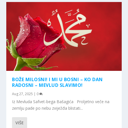
BOŽE MILOSNI! I MI U BOSNI – KO DAN
RADOSNI – MEVLUD SLAVIMO!
Aug 27, 2025
|
0
Iz Mevluda Safvet-bega Bašagića Proljetno veče na
zemlju pade po nebu zviježđa blistati...
VIŠE