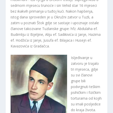
sedmom mjesecu trunoće i sin Vehid star 16 mjeseci
bez ikakvih primanja u tuđoj kući. Nakon hapšenja,
istog dana sproveden je u Okružni zatvor u Tuzli, a
zatim u poznati Štok gdje se sastaje i upoznaje ostale
članove takozvane Tuzlanske grupe: hfz. Abdulaha ef.
Budimliju iz Bijeljine, Aliju ef. Sadikivića iz Janje, Hazima
ef. Hodžića iz Janje, Jusufa ef. Bilajaca i Husejn ef.
Kavazovića iz Gradačca.
Isljeđivanje u
zatvoru je trajalo
tri mjeseca, gdje
su svi članovi
grupe bili
podvrgnuti teškim
psihičkim i fizičkim
torturama od kojih
su imali posljedice
do kraja života.