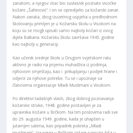
zanatom, a njegov otac bio suvlasnik poznate visočke
kožare „Šahinović“ I on se opredijelio za kožarski zanat.
Nakon zanata, zbog izuzetnog uspjeha u predhodnom
školovanju primljen je u Kožarsku školu u Visokom na
koju su se mogli upisati samo najbolji kožari iz ovog
dijela Balkana. Kožarsku školu završava 1945. godine
kao najbolji u generaciji.
Kao učenik srednje škole u Drugom svjetskom ratu
aktivno je radio na prijemu muhadžira iz podrinja,
njihovom smještaju, kao i prikupljanju i podjeli hrane i
odjeće za njihove potrebe. Tu se i upoznaje sa
članovima organizacije Mladi Muslimani u Visokom.
Po direktivi tadašnjih vlasti, zbog dobrog poznavanja
kožarske struke, 1948. godine postavljen je za
upravnika Kožare u Brčkom. Na tim poslovima radi sve
do 29. augusta 1949. godine, kada je uhapšen u
jutarnjim satima, kao pripadnik pokreta „Mladi
muslimani“. Iza njega u Brčkom ostaje supruga Aiša u