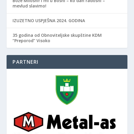
Bože Milosni! I mi u Bosni – ko dan radosni –
mevlud slavimo!
IZUZETNO USPJEŠNA 2024. GODINA
35 godina od Obnoviteljske skupštine KDM
“Preporod” Visoko
PARTNERI