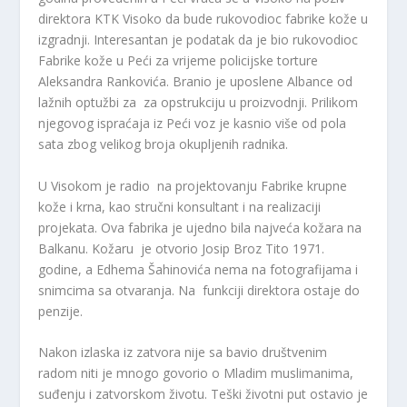
direktora KTK Visoko da bude rukovodioc fabrike kože u
izgradnji. Interesantan je podatak da je bio rukovodioc
Fabrike kože u Peći za vrijeme policijske torture
Aleksandra Rankovića. Branio je uposlene Albance od
lažnih optužbi za za opstrukciju u proizvodnji. Prilikom
njegovog ispraćaja iz Peći voz je kasnio više od pola
sata zbog velikog broja okupljenih radnika.
U Visokom je radio na projektovanju Fabrike krupne
kože i krna, kao stručni konsultant i na realizaciji
projekata. Ova fabrika je ujedno bila najveća kožara na
Balkanu. Kožaru je otvorio Josip Broz Tito 1971.
godine, a Edhema Šahinovića nema na fotografijama i
snimcima sa otvaranja. Na funkciji direktora ostaje do
penzije.
Nakon izlaska iz zatvora nije sa bavio društvenim
radom niti je mnogo govorio o Mladim muslimanima,
suđenju i zatvorskom životu. Teški životni put ostavio je