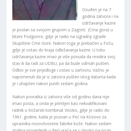
Osuđen je na 7
godina zatvora i na
izdržavanje kazne
je poslan sa svojom grupom u Zagorić (Crna gora) u
blizini Podgorice, gdje je radio na izgradnji zgrade
Skupštine Crne Gore. Nakon toga je prebačen u Foču,
gdje je ostao do kraja odležavanja kazne. U toku
izdržavanja kazne imao je više ponuda da revidira svoj
stav ili da radi za UDBU, pa da bude odmah pušten.
Odbio je sve prijedloge i ostao u zartvoru. Važno je
napomenuti da je iz zatvora pušten istog datuma kada
je i uhapšen nakon punih sedam godina.
Nakon povratka iz zatvora više od godinu dana nije
imao posla, a onda je primljen kao nekvalifikovani
radnik u Kožarski kombinat Visoko, gdje je radio do
1961. godine, kada je pozvan u Peć na Kosovo za
upravnika novootvorene fabrike kože. Nakon sedam
godina provedenih u Peći vraća se u Visoko na poziv