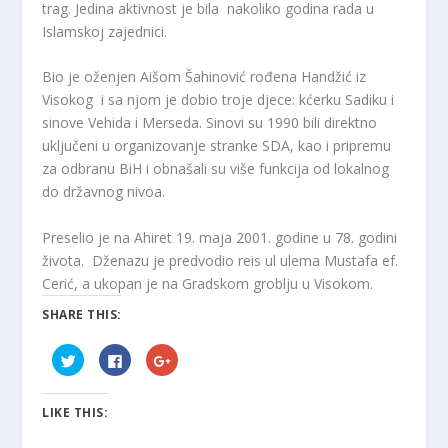
trag. Jedina aktivnost je bila nakoliko godina rada u
Islamskoj zajednici.
Bio je oženjen Aišom Šahinović rođena Handžić iz
Visokog i sa njom je dobio troje djece: kćerku Sadiku i
sinove Vehida i Merseda. Sinovi su 1990 bili direktno
uključeni u organizovanje stranke SDA, kao i pripremu
za odbranu BiH i obnašali su više funkcija od lokalnog
do državnog nivoa.
Preselio je na Ahiret 19. maja 2001. godine u 78. godini
života. Dženazu je predvodio reis ul ulema Mustafa ef.
Cerić, a ukopan je na Gradskom groblju u Visokom.
SHARE THIS:
C
C
C
l
l
l
i
i
i
c
c
c
k
k
k
LIKE THIS:
t
t
t
o
o
o
s
s
s