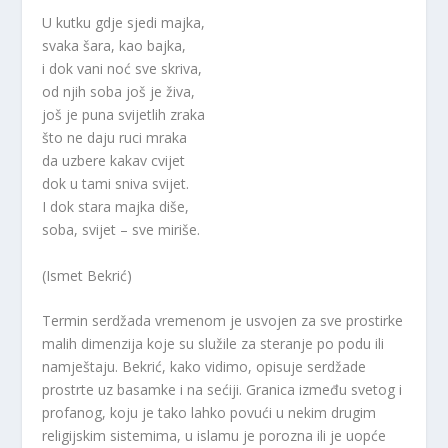
U kutku gdje sjedi majka,
svaka šara, kao bajka,
i dok vani noć sve skriva,
od njih soba još je živa,
još je puna svijetlih zraka
što ne daju ruci mraka
da uzbere kakav cvijet
dok u tami sniva svijet.
I dok stara majka diše,
soba, svijet – sve miriše.
(Ismet Bekrić)
Termin serdžada vremenom je usvojen za sve prostirke
malih dimenzija koje su služile za steranje po podu ili
namještaju. Bekrić, kako vidimo, opisuje serdžade
prostrte uz basamke i na sećiji. Granica između svetog i
profanog, koju je tako lahko povući u nekim drugim
religijskim sistemima, u islamu je porozna ili je uopće