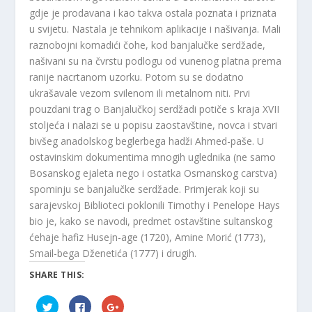
gdje je prodavana i kao takva ostala poznata i priznata
u svijetu. Nastala je tehnikom aplikacije i našivanja. Mali
raznobojni komadići čohe, kod banjalučke serdžade,
našivani su na čvrstu podlogu od vunenog platna prema
ranije nacrtanom uzorku. Potom su se dodatno
ukrašavale vezom svilenom ili metalnom niti. Prvi
pouzdani trag o Banjalučkoj serdžadi potiče s kraja XVII
stoljeća i nalazi se u popisu zaostavštine, novca i stvari
bivšeg anadolskog beglerbega hadži Ahmed-paše. U
ostavinskim dokumentima mnogih uglednika (ne samo
Bosanskog ejaleta nego i ostatka Osmanskog carstva)
spominju se banjalučke serdžade. Primjerak koji su
sarajevskoj Biblioteci poklonili Timothy i Penelope Hays
bio je, kako se navodi, predmet ostavštine sultanskog
ćehaje hafiz Husejn-age (1720), Amine Morić (1773),
Smail-bega Dženetića (1777) i drugih.
SHARE THIS:
C
C
C