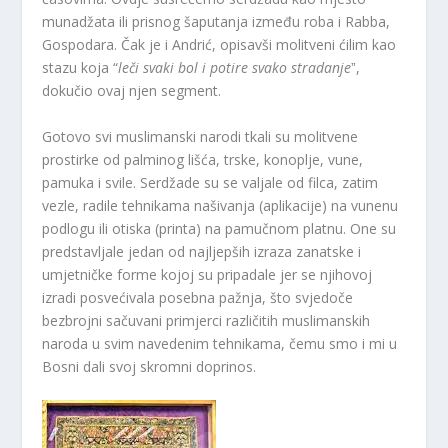
munadžata ili prisnog šaputanja između roba i Rabba,
Gospodara. Čak je i Andrić, opisavši molitveni ćilim kao
stazu koja “
leči svaki bol i potire svako stradanje
ˮ,
dokučio ovaj njen segment.
Gotovo svi muslimanski narodi tkali su molitvene
prostirke od palminog lišća, trske, konoplje, vune,
pamuka i svile. Serdžade su se valjale od filca, zatim
vezle, radile tehnikama našivanja (aplikacije) na vunenu
podlogu ili otiska (printa) na pamučnom platnu. One su
predstavljale jedan od najljepših izraza zanatske i
umjetničke forme kojoj su pripadale jer se njihovoj
izradi posvećivala posebna pažnja, što svjedoče
bezbrojni sačuvani primjerci različitih muslimanskih
naroda u svim navedenim tehnikama, čemu smo i mi u
Bosni dali svoj skromni doprinos.