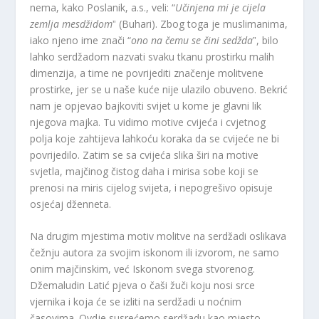
nema, kako Poslanik, a.s., veli: “
Učinjena mi je cijela
zemlja mesdžidom
ˮ (Buhari). Zbog toga je muslimanima,
iako njeno ime znači “
ono na čemu se čini sedžda
ˮ, bilo
lahko serdžadom nazvati svaku tkanu prostirku malih
dimenzija, a time ne povrijediti značenje molitvene
prostirke, jer se u naše kuće nije ulazilo obuveno. Bekrić
nam je opjevao bajkoviti svijet u kome je glavni lik
njegova majka. Tu vidimo motive cvijeća i cvjetnog
polja koje zahtijeva lahkoću koraka da se cvijeće ne bi
povrijedilo. Zatim se sa cvijeća slika širi na motive
svjetla, majčinog čistog daha i mirisa sobe koji se
prenosi na miris cijelog svijeta, i nepogrešivo opisuje
osjećaj dženneta.
Na drugim mjestima motiv molitve na serdžadi oslikava
čežnju autora za svojim iskonom ili izvorom, ne samo
onim majčinskim, već Iskonom svega stvorenog.
Džemaludin Latić pjeva o čaši žuči koju nosi srce
vjernika i koja će se izliti na serdžadi u noćnim
časovima. Ovdje susrećemo serdžadu kao mjesto