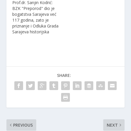
n
n
n
Prof.dr. Sanjin Kodrić:
e
n
e
w
e
w
BZK "Preporod" dio je
w
w
w
bogatstva Sarajeva već
i
w
i
n
i
n
117 godina, zato je
d
n
d
o
d
o
priznanje i Odluka Grada
w
o
w
Sarajeva historijska
)
w
)
)
SHARE:
PREVIOUS
NEXT