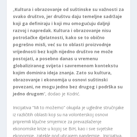
„
Kultura i obrazovanje od suštinske su važnosti za
svako društvo, jer društvu daju temeljne sadržaje
koji ga definiraju i koji mu omogućuju daljnji
razvoj i napredak. Kultura i obrazovanje nisu
potrošačke djelatnosti, kako se to obično
pogrešno misli, već su to oblasti proizvodnje
vrijednosti bez kojih nijedno društvo ne može
postojati, a posebno danas u vremenu
globaliziranog svijeta i savremenom kontekstu
kojim dominira ideja znanja. Zato su kultura,
obrazovanje i ekonomija u osnovi suštinski
povezani, ne mogu jedno bez drugog i podrška su
jedno drugom
“, dodao je Kodrić.
Inicijativa “Mi to možemo” okupila je ugledne stručnjake
iz različitih oblasti koji su na volonterskoj osnovi
pripremili ključne smjernice za prevazilaženje
ekonomske krize u kojoj se BiH, kao i sve svjetske
ekonomije, zatekle pod uticajem pandemije. Inicijativa,