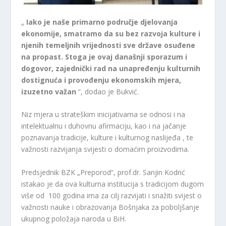
„
Iako je naše primarno područje djelovanja
ekonomije, smatramo da su bez razvoja kulture i
njenih temeljnih vrijednosti sve države osuđene
na propast.
Stoga je ovaj današnji sporazum i
dogovor, zajednički rad na unapređenju kulturnih
dostignuća i provođenju ekonomskih mjera,
izuzetno važan
“, dodao je Bukvić.
Niz mjera u strateškim inicijativama se odnosi i na
intelektualnu i duhovnu afirmaciju, kao i na jačanje
poznavanja tradicije, kulture i kulturnog naslijeđa , te
važnosti razvijanja svijesti o domaćim proizvodima.
Predsjednik BZK „Preporod“, prof.dr. Sanjin Kodrić
istakao je da ova kulturna institucija s tradicijom dugom
više od 100 godina ima za cilj razvijati i snažiti svijest o
važnosti nauke i obrazovanja Bošnjaka za poboljšanje
ukupnog položaja naroda u BiH.