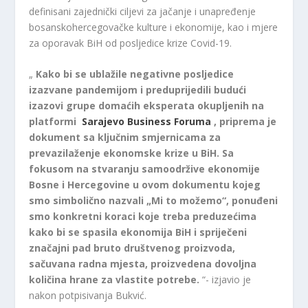
definisani zajednički ciljevi za jačanje i unapređenje
bosanskohercegovačke kulture i ekonomije, kao i mjere
za oporavak BiH od posljedice krize Covid-19.
„
Kako bi se ublažile negativne posljedice
izazvane pandemijom i preduprijedili budući
izazovi grupe domaćih eksperata okupljenih na
platformi
Sarajevo Business Foruma
, priprema je
dokument sa ključnim smjernicama za
prevazilaženje ekonomske krize u BiH.
Sa
fokusom na stvaranju samoodržive ekonomije
Bosne i Hercegovine u ovom dokumentu kojeg
smo simbolično nazvali „Mi to možemo“, ponuđeni
smo konkretni koraci koje treba preduzećima
kako bi se spasila ekonomija BiH i spriječeni
značajni pad bruto društvenog proizvoda,
sačuvana radna mjesta, proizvedena dovoljna
količina hrane za vlastite potrebe.
“- izjavio je
nakon potpisivanja Bukvić.