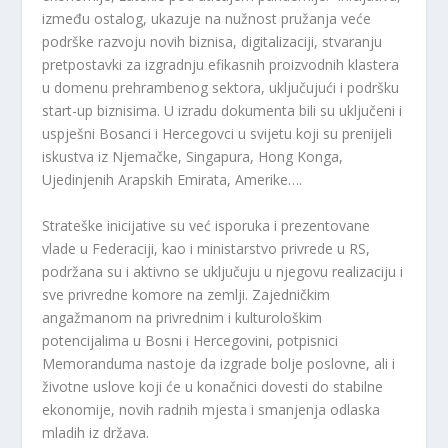
između ostalog, ukazuje na nužnost pružanja veće
podrške razvoju novih biznisa, digitalizaciji, stvaranju
pretpostavki za izgradnju efikasnih proizvodnih klastera
u domenu prehrambenog sektora, uključujući i podršku
start-up biznisima. U izradu dokumenta bili su uključeni i
uspješni Bosanci i Hercegovci u svijetu koji su prenijeli
iskustva iz Njemačke, Singapura, Hong Konga,
Ujedinjenih Arapskih Emirata, Amerike….
Strateške inicijative su već isporuka i prezentovane
vlade u Federaciji, kao i ministarstvo privrede u RS,
podržana su i aktivno se uključuju u njegovu realizaciju i
sve privredne komore na zemlji.
Zajedničkim
angažmanom na privrednim i kulturološkim
potencijalima u Bosni i Hercegovini, potpisnici
Memoranduma nastoje da izgrade bolje poslovne, ali i
životne uslove koji će u konačnici dovesti do stabilne
ekonomije, novih radnih mjesta i smanjenja odlaska
mladih iz država.