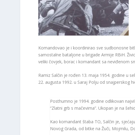
Komandovao je i koordinirao sve sudbonosne bitke 
samostalne bataljone u brigade Armije RBiH. Živio
veliki čovjek, borac i komandant sa neviđenom s
Ramiz Salčin je rođen 13. maja 1954. godine u sel
22. augusta 1992. u Saraj Polju od snajperskog hi
Posthumno je 1994. godine odlikovan najvišim
“Zlatni grb s mačevima”. Ukopan je na šeh
Kao komandant štaba TO, Salčin je, sjećaju 
Novog Grada, od bitke na Žuči, Mojmilu, Dobr