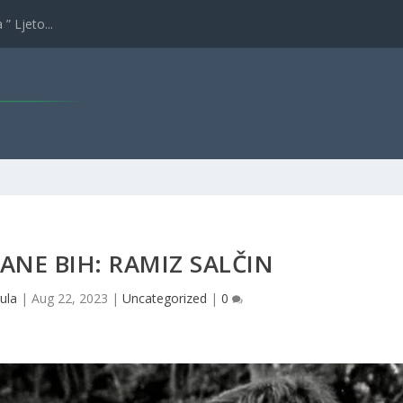
” Ljeto...
ANE BIH: RAMIZ SALČIN
ula
|
Aug 22, 2023
|
Uncategorized
|
0