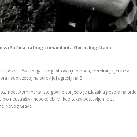
amiza Salčina, ratnog komandanta Općinskog štaba
li su pokretačka snaga u organizovanju naroda, formiranju jedinica i
ra nadolazećoj najsurovijoj agresiji na BiH.
992. Početkom marta iste godine spriječio je izlazak agresora na brdo
 bio neustrašiv i nepokolebljiv i kao takav postavljen je za
ane Novog Grada.