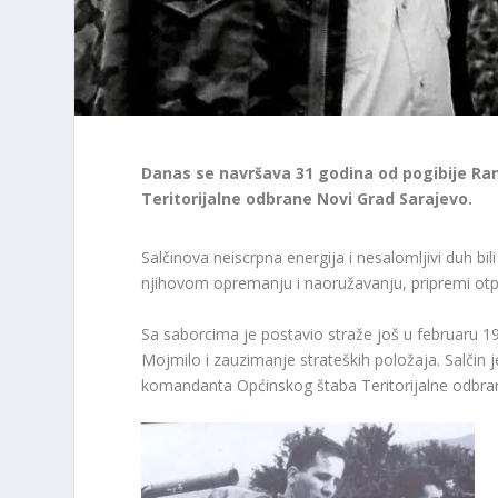
Danas se navršava 31 godina od pogibije R
Teritorijalne odbrane Novi Grad Sarajevo.
Salčinova neiscrpna energija i nesalomljivi duh bi
njihovom opremanju i naoružavanju, pripremi otpo
Sa saborcima je postavio straže još u februaru 1
Mojmilo i zauzimanje strateških položaja. Salčin je
komandanta Općinskog štaba Teritorijalne odbr