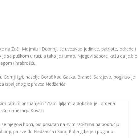
na Žuči, Mojmilu i Dobrinji, te uvezivao jedinice, patriote, odrede i
 je sa puškom u ruci, a tako je i umro. Njegovi saborci kažu da je bio
nagom i hrabrošću.
u Gornji Igri, naselje Borač kod Gacka. Braneći Sarajevo, poginuo je
ca ispaljenog iz pravca Nedžarića.
 ratnim priznanjem “Zlatni ljiljan”, a dobitnik je i ordena
idskom mezarju Kovači.
se njegovi borci, bio prisutan na svim ratištima na području
inji, pa sve do Nedžarića i Saraj Polja gdje je i poginuo.