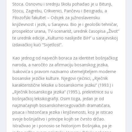
Stoca. Osnovnu i srednju školu pohađao je u Bitunji,
Stocu, Zagrebu, Crikvenici, Pančevu i Beogradu, a
Filozofski fakultet – Odsjek za južnoslavensku
književnost i jezik, u Sarajevu. Bio je i geološki tehničar,
prospektor urana, TV-scenarist, urednik časopisa „Život“
te urednik edicije „Kulturno naslijeđe BiH“ u sarajevskoj
izdavačkoj kući “Svjetlost”.
Kao jednog od najvećih boraca za identitet bošnjačkog
naroda, a naročito za afirmaciju bosanskog jezika,
Isakovića s pravom nazivamo utemeljiteljem moderne
bosanske jezičke kulture. Njegovi rječnici, „Rječnik
karakteristične leksike u bosanskome jeziku“ (1993.) i
„Rječnik bosanskoga jezika“ (1995.), prekretnice su u
bošnjačkoj leksikografiji. Osim toga, jedan je od
najznačajnijih bosanskohercegovačkih dramatičara,
pisaca i historičara jezika i književnosti, koji je isticao
svoje bošnjaštvo i principe kojih se čvrsto držao.
Istraživao je i ponosio se historijom Bošnjaka, pa je