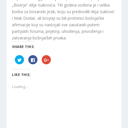
„Biserje“ Alije Isakovića. Tih godina vođena je i velika
borba za bosanski jezik, koju su predvodili Alija Isaković
i Mak Dizdar, ali brojniji su bili protivnici bošnjačke
afirmacije koji su nastojali sve zaustaviti putem
partijskih foruma, prijetnji, uhođenja, privođenja i
zatvaranja bošnjačkih prvaka.
SHARE THIS:
C
C
C
l
l
l
i
i
i
c
c
c
k
k
k
LIKE THIS:
t
t
t
o
o
o
s
s
s
h
h
h
Loading...
a
a
a
r
r
r
e
e
e
o
o
o
n
n
n
T
F
G
w
a
o
i
c
o
t
e
g
t
b
l
e
o
e
r
o
+