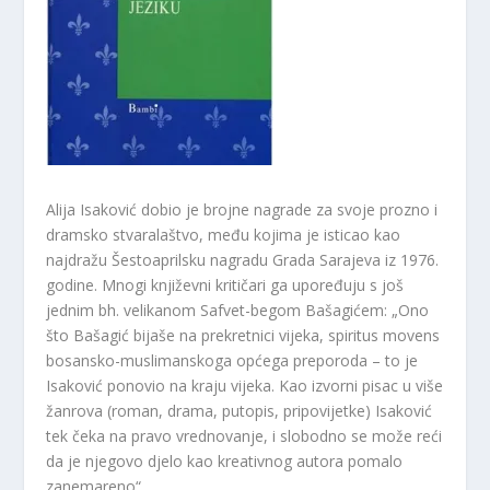
Alija Isaković dobio je brojne nagrade za svoje prozno i
dramsko stvaralaštvo, među kojima je isticao kao
najdražu Šestoaprilsku nagradu Grada Sarajeva iz 1976.
godine. Mnogi književni kritičari ga upoređuju s još
jednim bh. velikanom Safvet-begom Bašagićem: „Ono
što Bašagić bijaše na prekretnici vijeka, spiritus movens
bosansko-muslimanskoga općega preporoda – to je
Isaković ponovio na kraju vijeka. Kao izvorni pisac u više
žanrova (roman, drama, putopis, pripovijetke) Isaković
tek čeka na pravo vrednovanje, i slobodno se može reći
da je njegovo djelo kao kreativnog autora pomalo
zanemareno“.