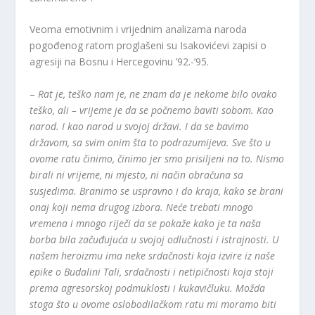
Veoma emotivnim i vrijednim analizama naroda
pogođenog ratom proglašeni su Isakovićevi zapisi o
agresiji na Bosnu i Hercegovinu ’92.-’95.
–
Rat je, teško nam je, ne znam da je nekome bilo ovako
teško, ali – vrijeme je da se počnemo baviti sobom. Kao
narod. I kao narod u svojoj državi. I da se bavimo
državom, sa svim onim šta to podrazumijeva. Sve što u
ovome ratu činimo, činimo jer smo prisiljeni na to. Nismo
birali ni vrijeme, ni mjesto, ni način obračuna sa
susjedima. Branimo se uspravno i do kraja, kako se brani
onaj koji nema drugog izbora. Neće trebati mnogo
vremena i mnogo riječi da se pokaže kako je ta naša
borba bila začuđujuća u svojoj odlučnosti i istrajnosti. U
našem heroizmu ima neke srdačnosti koja izvire iz naše
epike o Budalini Tali, srdačnosti i netipičnosti koja stoji
prema agresorskoj podmuklosti i kukavičluku. Možda
stoga što u ovome oslobodilačkom ratu mi moramo biti