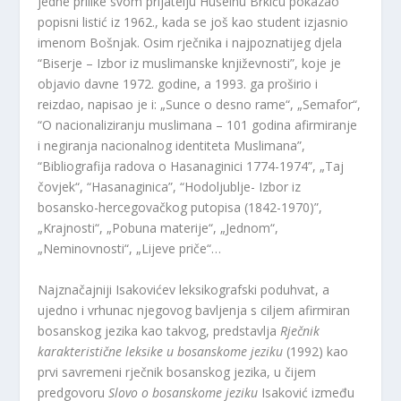
jedne prilike svom prijatelju Huseinu Brkiću pokazao
popisni listić iz 1962., kada se još kao student izjasnio
imenom Bošnjak. Osim rječnika i najpoznatijeg djela
“Biserje – Izbor iz muslimanske književnosti”, koje je
objavio davne 1972. godine, a 1993. ga proširio i
reizdao, napisao je i: „Sunce o desno rame“, „Semafor“,
“O nacionaliziranju muslimana – 101 godina afirmiranje
i negiranja nacionalnog identiteta Muslimana”,
“Bibliografija radova o Hasanaginici 1774-1974”, „Taj
čovjek“, “Hasanaginica”, “Hodoljublje- Izbor iz
bosansko-hercegovačkog putopisa (1842-1970)”,
„Krajnosti“, „Pobuna materije“, „Jednom“,
„Neminovnosti“, „Lijeve priče“…
Najznačajniji Isakovićev leksikografski poduhvat, a
ujedno i vrhunac njegovog bavljenja s ciljem afirmiran
bosanskog jezika kao takvog, predstavlja
Rječnik
karakteristične leksike u bosanskome jeziku
(1992) kao
prvi savremeni rječnik bosanskog jezika, u čijem
predgovoru
Slovo o bosanskome jeziku
Isaković između