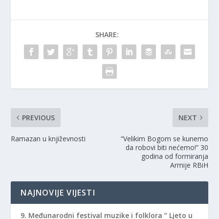
(
k
(
O
(
O
p
O
p
e
p
e
n
e
n
SHARE:
s
n
s
i
s
i
n
i
n
n
n
n
e
n
e
w
e
w
w
w
w
i
w
i
n
i
n
d
n
d
o
d
o
w
o
w
)
w
)
)
PREVIOUS
NEXT
Ramazan u književnosti
“Velikim Bogom se kunemo
da robovi biti nećemo!” 30
godina od formiranja
Armije RBiH
NAJNOVIJE VIJESTI
9. Međunarodni festival muzike i folklora ” Ljeto u