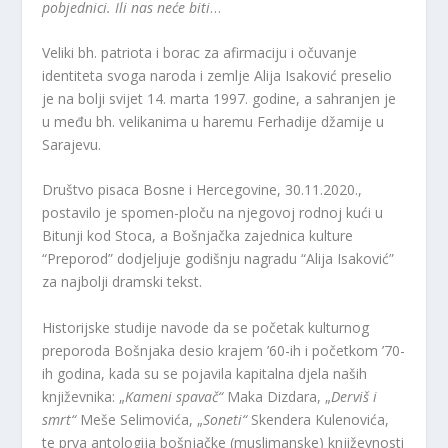
pobjednici. Ili nas neće biti
…
Veliki bh. patriota i borac za afirmaciju i očuvanje
identiteta svoga naroda i zemlje Alija Isaković preselio
je na bolji svijet 14. marta 1997. godine, a sahranjen je
u među bh. velikanima u haremu Ferhadije džamije u
Sarajevu.
Društvo pisaca Bosne i Hercegovine, 30.11.2020.,
postavilo je spomen-ploču na njegovoj rodnoj kući u
Bitunji kod Stoca, a Bošnjačka zajednica kulture
“Preporod” dodjeljuje godišnju nagradu “Alija Isaković”
za najbolji dramski tekst.
Historijske studije navode da se početak kulturnog
preporoda Bošnjaka desio krajem ’60-ih i početkom ’70-
ih godina, kada su se pojavila kapitalna djela naših
književnika: „
Kameni spavač“
Maka Dizdara, „
Derviš i
smrt“
Meše Selimovića, „
Soneti“
Skendera Kulenovića,
te prva antologija bošnjačke (muslimanske) književnosti