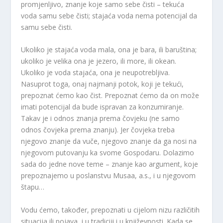
promjenljivo, znanje koje samo sebe čisti – tekuća
voda samu sebe čisti; stajaća voda nema potencijal da
samu sebe čisti.
Ukoliko je stajaća voda mala, ona je bara, ili baruština;
ukoliko je velika ona je jezero, ili more, ili okean.
Ukoliko je voda stajaća, ona je neupotrebljiva.
Nasuprot toga, onaj najmanji potok, koji je tekući,
prepoznat ćemo kao čist. Prepoznat ćemo da on može
imati potencijal da bude ispravan za konzumiranje.
Takav je i odnos znanja prema čovjeku (ne samo
odnos čovjeka prema znanju). Jer čovjeka treba
njegovo znanje da vuče, njegovo znanje da ga nosi na
njegovom putovanju ka svome Gospodaru. Dolazimo
sada do jedne nove teme – znanje kao argument, koje
prepoznajemo u poslanstvu Musaa, a.s., i u njegovom
štapu…
Vodu ćemo, također, prepoznati u cijelom nizu različitih
situacija ili pojava, i u tradiciji i u književnosti. Kada se