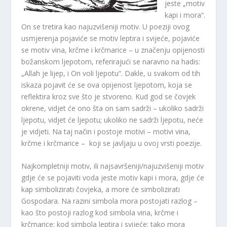
jeste „motiv
kapi i mora“.
On se tretira kao najuzvišeniji motiv. U poeziji ovog
usmjerenja pojaviće se motiv leptira i svijeće, pojaviće
se motiv vina, krčme i krčmarice – u značenju opijenosti
božanskom ljepotom, referirajući se naravno na hadis:
„Allah je lijep, i On voli ljepotu“. Dakle, u svakom od tih
iskaza pojavit će se ova opijenost ljepotom, koja se
reflektira kroz sve što je stvoreno. Kud god se čovjek
okrene, vidjet će ono šta on sam sadrži – ukoliko sadrži
ljepotu, vidjet će ljepotu; ukoliko ne sadrži ljepotu, neće
je vidjeti. Na taj način i postoje motivi – motivi vina,
krčme i krčmarice – koji se javljaju u ovoj vrsti poezije.
Najkompletniji motiv, ili najsavršeniji/najuzvišeniji motiv
gdje će se pojaviti voda jeste motiv kapi i mora, gdje će
kap simbolizirati čovjeka, a more će simbolizirati
Gospodara. Na razini simbola mora postojati razlog –
kao što postoji razlog kod simbola vina, krčme i
krčmarice; kod simbola leptira i svijeće; tako mora