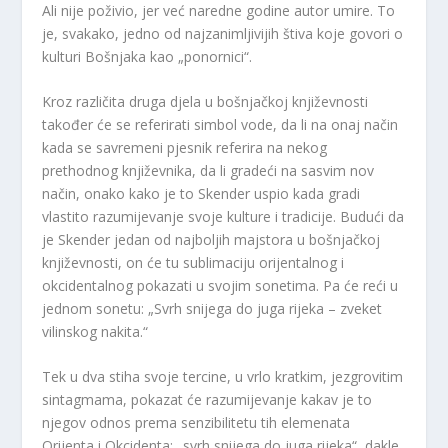
Ali nije poživio, jer već naredne godine autor umire. To
je, svakako, jedno od najzanimljivijih štiva koje govori o
kulturi Bošnjaka kao „ponornici“.
Kroz različita druga djela u bošnjačkoj književnosti
također će se referirati simbol vode, da li na onaj način
kada se savremeni pjesnik referira na nekog
prethodnog književnika, da li gradeći na sasvim nov
način, onako kako je to Skender uspio kada gradi
vlastito razumijevanje svoje kulture i tradicije. Budući da
je Skender jedan od najboljih majstora u bošnjačkoj
književnosti, on će tu sublimaciju orijentalnog i
okcidentalnog pokazati u svojim sonetima. Pa će reći u
jednom sonetu: „Svrh snijega do juga rijeka – zveket
vilinskog nakita.“
Tek u dva stiha svoje tercine, u vrlo kratkim, jezgrovitim
sintagmama, pokazat će razumijevanje kakav je to
njegov odnos prema senzibilitetu tih elemenata
Orijenta i Okcidenta: „svrh snijega do juga rijeka“, dakle,