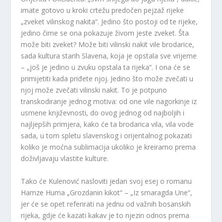
imate gotovo u kroki crtežu predočen pejzaž rijeke
„zveket vilinskog nakita“. Jedino što postoji od te rijeke,
jedino čime se ona pokazuje živom jeste zveket. Šta
može biti zveket? Može biti vilinski nakit vile brodarice,
sada kultura starih Slavena, koja je opstala sve vrijeme
– „još je jedino u zvuku opstala ta rijeka“. I ona će se
primijetiti kada priđete njoj. Jedino što može zvečati u
njoj može zvečati vilinski nakit. To je potpuno
transkodiranje jednog motiva: od one vile nagorkinje iz
usmene književnosti, do ovog jednog od najboljih i
najljepših primjera, kako će ta brodarica vila, vila vode
sada, u tom spletu slavenskog i orijentalnog pokazati
koliko je moćna sublimacija ukoliko je kreiramo prema
doživljavaju vlastite kulture.
Tako će Kulenović nasloviti jedan svoj esej o romanu
Hamze Huma „Grozdanin kikot“ – „Iz smaragda Une“,
jer će se opet referirati na jednu od važnih bosanskih
rijeka, gdje će kazati kakav je to njezin odnos prema