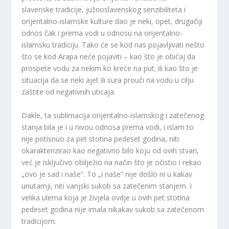
slavenske tradicije, južnoslavenskog senzibiliteta i
orijentalno-islamske kulture dao je neki, opet, drugačiji
odnos čak i prema vodi u odnosu na orijentalno-
islamsku tradiciju. Tako će se kod nas pojavljivati nešto
što se kod Arapa neće pojaviti – kao što je običaj da
prospete vodu za nekim ko kreće na put; ili kao što je
situacija da se neki ajet ili sura prouči na vodu u cilju
zaštite od negativnih uticaja.
Dakle, ta sublimacija orijentalno-islamskog i zatečenog
stanja bila je i u nivou odnosa prema vodi, i islam to
nije potisnuo za pet stotina pedeset godina, niti
okarakterizirao kao negativno bilo koju od ovih stvari,
već je isključivo obilježio na način što je očistio i rekao
„ovo je sad i naše“. To „i naše“ nije došlo ni u kakav
unutarnji, niti vanjski sukob sa zatečenim stanjem. I
velika ulema koja je živjela ovdje u ovih pet stotina
pedeset godina nije imala nikakav sukob sa zatečenom
tradicijom.