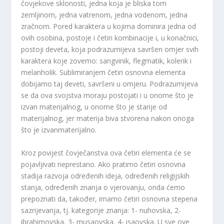
čovjekove sklonosti, jedna koja je bliska tom
zemljinom, jedna vatrenom, jedna vodenom, jedna
zračnom. Pored karaktera u kojima dominira jedna od
ovih osobina, postoje i četiri kombinacije i, u konačnici,
postoji deveta, koja podrazumijeva savršen omjer svih
karaktera koje zovemo: sangvinik, flegmatik, kolerik i
melanholik. Sublimiranjem četiri osnovna elementa
dobijamo taj deveti, savršeni u omjeru. Podrazumijeva
se da ova svojstva moraju postojati i u onome što je
izvan materijalnog, u onome što je starije od
materijalnog, jer materija biva stvorena nakon onoga
što je izvanmaterijalno.
Kroz povijest čovječanstva ova četiri elementa će se
pojavljivati neprestano. Ako pratimo četiri osnovna
stadija razvoja određenih ideja, određenih religijskih
stanja, određenih znanja o vjerovanju, onda ćemo
prepoznati da, također, imamo četiri osnovna stepena
sazrijevanja, tj. kategorije znanja: 1- nuhovska, 2-
ibrahimovska, 3- musaovska, 4- isaovska. U sve ove