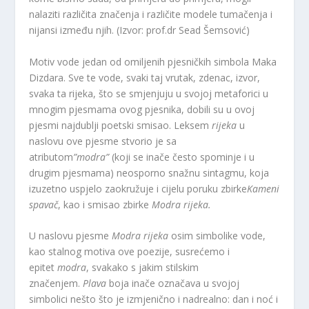
nalaziti različita značenja i različite modele tumačenja i
nijansi između njih. (Izvor: prof.dr Sead Šemsović)
Motiv vode jedan od omiljenih pjesničkih simbola Maka
Dizdara. Sve te vode, svaki taj vrutak, zdenac, izvor,
svaka ta rijeka, što se smjenjuju u svojoj metaforici u
mnogim pjesmama ovog pjesnika, dobili su u ovoj
pjesmi najdublji poetski smisao. Leksem
rijeka
u
naslovu ove pjesme stvorio je sa
atributom
”modra”
(koji se inače često spominje i u
drugim pjesmama) neosporno snažnu sintagmu, koja
izuzetno uspjelo zaokružuje i cijelu poruku zbirke
Kameni
spavač
, kao i smisao zbirke
Modra rijeka.
U naslovu pjesme
Modra rijeka
osim simbolike vode,
kao stalnog motiva ove poezije, susrećemo i
epitet
modra
, svakako s jakim stilskim
značenjem.
Plava
boja inače označava u svojoj
simbolici nešto što je izmjenično i nadrealno: dan i noć i