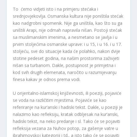
To ćemo vidjeti isto i na primjeru stećaka i
srednjovjekovlja. Osmanska kultura nije poništila stećak
kao nadgrobni spomenik. Nije ga uništila, kao što su ga
uništili Arapi, nije odmah napravila nišan. Postoji stećak
sa muslimanskim imenima, a nesmetano se javlja i u
prvim stoljećima osmanske uprave: i u 15, i u 16. i u 17.
stoljeću, sve do situacije kada će polahko, nakon dvije
stotine pedeset godina, na našim prostorima zaživjeti
nišan sa turbanom. Dakle, postupnost je primjetna i
kod svih drugih elemenata, naročito u razumijevanju
finesa kakav je odnos prema vodi.
U orijentalno-islamskoj književnosti, ili poeziji, pojaviće
se voda na različitim mjestima. Pojaviće se kao
referiranje na kur’anski i hadiski tekst. Dakle, u poeziji je
nalazimo kao refleksiju, kratak odbljesak na kur’anski,
hadiski tekst, na neko predanje i sl. Tako će se pojaviti
refleksija vezana za Nuhov potop, za gašenje vatre u
ibrahimovskoj kategoriji i td., a isto tako će se pojaviti