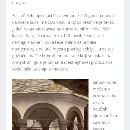
drugima.
Evlija Čelebi opisujući Sarajevo prije 400 godina navodi
da svaka kuća ima živu vodu, a ispod Vratnika je tekao
jedan rukav Mošćanice na kome su bili mlinovi. Piše
kako u Sarajevu ima preko 110 javnih česmi koje
nemaju slavine, i voda teče stalno za putnike
namjernike, a na 300 mjesta postoje sebilji… Kroz sve
privlačne bašče i ograđene bostane koji se nalaze na
onoj strani gdje je tabhana (debbaghane) protiču žive
vode, piše Čelebija o Mostaru.
Simbol vode
možemo
promatrati u
okviru
naučnih i
vjeronaučnih
saznanja,
kao i u