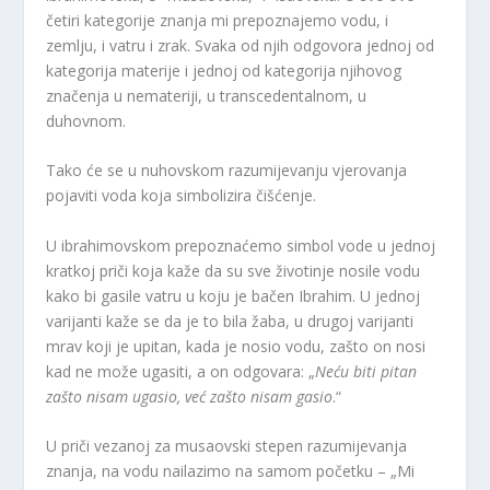
četiri kategorije znanja mi prepoznajemo vodu, i
zemlju, i vatru i zrak. Svaka od njih odgovora jednoj od
kategorija materije i jednoj od kategorija njihovog
značenja u nemateriji, u transcedentalnom, u
duhovnom.
Tako će se u nuhovskom razumijevanju vjerovanja
pojaviti voda koja simbolizira čišćenje.
U ibrahimovskom prepoznaćemo simbol vode u jednoj
kratkoj priči koja kaže da su sve životinje nosile vodu
kako bi gasile vatru u koju je bačen Ibrahim. U jednoj
varijanti kaže se da je to bila žaba, u drugoj varijanti
mrav koji je upitan, kada je nosio vodu, zašto on nosi
kad ne može ugasiti, a on odgovara: „
Neću biti pitan
zašto nisam ugasio, već zašto nisam gasio
.“
U priči vezanoj za musaovski stepen razumijevanja
znanja, na vodu nailazimo na samom početku – „Mi