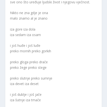
sve ono što uređuje ljudski život i njegovu vječnost.
Nikto ne zna gdje je ona
malo znamo al je znano
iza gore iza dola
iza sedam iza osam
i još huđe i još luđe
preko mornih preko gorkih
preko gloga preko drače
preko žege preko stege
preko slutnje preko sumnje
iza devet iza deset
i još dublje i još jače
iza šutnje iza tmače