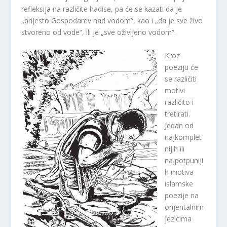
refleksija na različite hadise, pa će se kazati da je
„prijesto Gospodarev nad vodom“, kao i „da je sve živo
stvoreno od vode“, ili je „sve oživljeno vodom“.
Kroz
poeziju će
se različiti
motivi
različito i
tretirati.
Jedan od
najkomplet
nijih ili
najpotpuniji
h motiva
islamske
poezije na
orijentalnim
jezicima