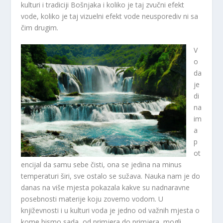
kulturi i tradiciji Bošnjaka i koliko je taj zvučni efekt
vode, koliko je taj vizuelni efekt vode neusporediv ni sa
čim drugim.
V
o
da
je
di
na
im
a
p
ot
encijal da samu sebe čisti, ona se jedina na minus
temperaturi širi, sve ostalo se sužava. Nauka nam je do
danas na više mjesta pokazala kakve su nadnaravne
posebnosti materije koju zovemo vodom. U
književnosti i u kulturi voda je jedno od važnih mjesta o
kome bismo sada, od primjera do primjera, mogli