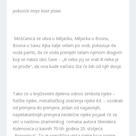
pokosiće moje kose plave.
Mošćanica se uliva u Miljacku, Miljacka u Bosnu,
Bosna u Savu; Ajka šalje selam po vodi, pokazuje da
voda pamti, da će voda prenijeti selam njenom dragom
koji se nalazi oko Save – „ili neka joj se vrati ili neka je
se prođe“, da ona bude načisto šta će biti od njih dvoje.
Tako će u književnim djelima odnos simbola rijeke –
fizičke rijeke, metafizičkog značenja rijeke itd. – oscilirati
od primjera do primjera. Jedan od najjasnijih,
najeklatantnijih primjera neobične rijeke pojavit će se
već u naslovu znamenitog romana autora Skendera
Kulenovića iz kasnih 70-tih godina 20. stoljeća
„Ponornica“. To je specifična vrsta rijeke koja ponire,