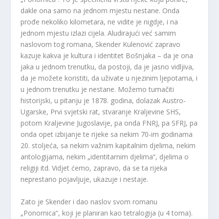
dakle ona samo na jednom mjestu nestane. Onda
prođe nekoliko kilometara, ne vidite je nigdje, i na
jednom mjestu izlazi cijela. Aludirajući već samim
naslovom tog romana, Skender Kulenović zapravo
kazuje kakva je kultura i identitet Bošnjaka – da je ona
jaka u jednom trenutku, da postoji, da je jasno vidljiva,
da je možete koristiti, da uživate u njezinim ljepotama, i
u jednom trenutku je nestane. Možemo tumačiti
historijski, u pitanju je 1878. godina, dolazak Austro-
Ugarske, Prvi svjetski rat, stvaranje Kraljevine SHS,
potom Kraljevine Jugoslavije, pa onda FNRJ, pa SFRJ, pa
onda opet izbijanje te rijeke sa nekim 70-im godinama
20. stoljeća, sa nekim važnim kapitalnim djelima, nekim
antologijama, nekim „identitarnim djelima“, djelima o
religiji itd. Vidjet ćemo, zapravo, da se ta rijeka
neprestano pojavljuje, ukazuje i nestaje.
Zato je Skender i dao naslov svom romanu
„Ponornica“, koji je planiran kao tetralogija (u 4 toma).