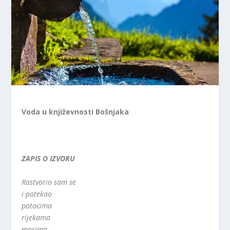
Voda u književnosti Bošnjaka
ZAPIS O IZVORU
Rastvorio sam se
i potekao
potocima
rijekama
morima