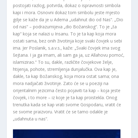
postojati razlog, potvrda, dokaz o ispravnosti simbola
kapi i mora. Osnovni dokaz tom simbolu jeste mjesto
gdje se kaže da je u Adema „udahnut dio od Nas“. „Dio
od nas“ – podrazumijeva „dio Božanskog“. To je „ta
kap“ koja se nalazi u Insanu. To je ta kap koja mora
ostati sama, bez onih životinja koje svaki čovjek u sebi
ima. Jer Poslanik, s.a.v.s., kaže: „Svaki čovjek ima svog
šejtana. I ja ga imam, ali sam ga ja, uz Allahovu pomoć,
islamizirao.“ To su, dakle, različite čovjekove želje,
htijenja, pohote, stremljenja dunjalučka. Ova kap je,
dakle, ta kap Božanskog, koja mora ostat sama; ona
mora nadjačati životinje. Zato će se u poeziji na
orijentalnim jezicima često pojaviti ta kap – koja jeste
čovjek, i to more – iz koje je ta kap proistekla. Onog
trenutka kada se kap vrati svome Gospodaru, vratit će
se svome praizvoru. Vratit će se tamo odakle je
„udahnuta u nas“.