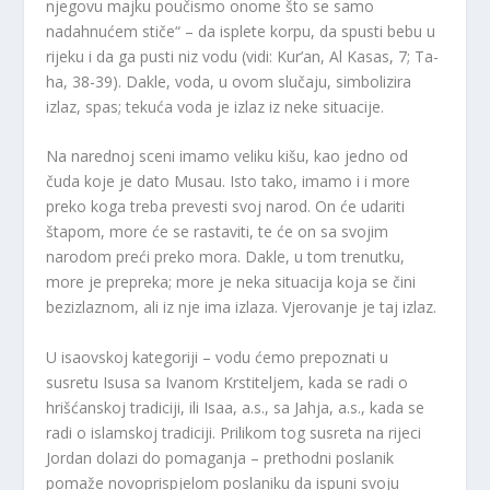
njegovu majku poučismo onome što se samo
nadahnućem stiče“ – da isplete korpu, da spusti bebu u
rijeku i da ga pusti niz vodu (vidi: Kur’an, Al Kasas, 7; Ta-
ha, 38-39). Dakle, voda, u ovom slučaju, simbolizira
izlaz, spas; tekuća voda je izlaz iz neke situacije.
Na narednoj sceni imamo veliku kišu, kao jedno od
čuda koje je dato Musau. Isto tako, imamo i i more
preko koga treba prevesti svoj narod. On će udariti
štapom, more će se rastaviti, te će on sa svojim
narodom preći preko mora. Dakle, u tom trenutku,
more je prepreka; more je neka situacija koja se čini
bezizlaznom, ali iz nje ima izlaza. Vjerovanje je taj izlaz.
U isaovskoj kategoriji – vodu ćemo prepoznati u
susretu Isusa sa Ivanom Krstiteljem, kada se radi o
hrišćanskoj tradiciji, ili Isaa, a.s., sa Jahja, a.s., kada se
radi o islamskoj tradiciji. Prilikom tog susreta na rijeci
Jordan dolazi do pomaganja – prethodni poslanik
pomaže novoprispjelom poslaniku da ispuni svoju