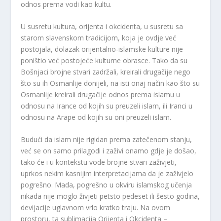
odnos prema vodi kao kultu.
U susretu kultura, orijenta i okcidenta, u susretu sa
starom slavenskom tradicijom, koja je ovdje već
postojala, dolazak orijentalno-islamske kulture nije
poništio već postojeće kulturne obrasce. Tako da su
Bošnjaci brojne stvari zadržali, kreirali drugačije nego
što su ih Osmanlije donijeli, na isti onaj način kao što su
Osmanlije kreirali drugačije odnos prema islamu u
odnosu na Irance od kojih su preuzeli islam, ili Iranci u
odnosu na Arape od kojih su oni preuzeli islam.
Budući da islam nije rigidan prema zatečenom stanju,
već se on samo prilagodi i zaživi onamo gdje je došao,
tako će i u kontekstu vode brojne stvari zaživjeti,
uprkos nekim kasnijim interpretacijama da je zaživjelo
pogrešno. Mada, pogrešno u okviru islamskog učenja
nikada nije moglo živjeti petsto pedeset ili šesto godina,
devijacije uglavnom vrlo kratko traju. Na ovom
prostoru, ta sublimacija Orijenta i Okcidenta –