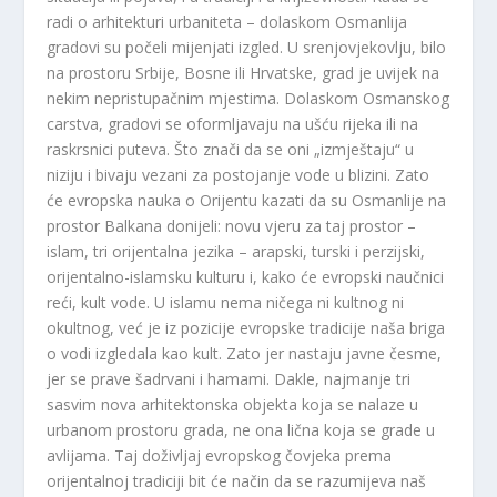
radi o arhitekturi urbaniteta – dolaskom Osmanlija
gradovi su počeli mijenjati izgled. U srenjovjekovlju, bilo
na prostoru Srbije, Bosne ili Hrvatske, grad je uvijek na
nekim nepristupačnim mjestima. Dolaskom Osmanskog
carstva, gradovi se oformljavaju na ušću rijeka ili na
raskrsnici puteva. Što znači da se oni „izmještaju“ u
niziju i bivaju vezani za postojanje vode u blizini. Zato
će evropska nauka o Orijentu kazati da su Osmanlije na
prostor Balkana donijeli: novu vjeru za taj prostor –
islam, tri orijentalna jezika – arapski, turski i perzijski,
orijentalno-islamsku kulturu i, kako će evropski naučnici
reći, kult vode. U islamu nema ničega ni kultnog ni
okultnog, već je iz pozicije evropske tradicije naša briga
o vodi izgledala kao kult. Zato jer nastaju javne česme,
jer se prave šadrvani i hamami. Dakle, najmanje tri
sasvim nova arhitektonska objekta koja se nalaze u
urbanom prostoru grada, ne ona lična koja se grade u
avlijama. Taj doživljaj evropskog čovjeka prema
orijentalnoj tradiciji bit će način da se razumijeva naš