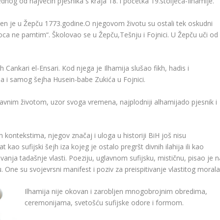
ednog od najvećih pjesnika s kraja 18. i početka 19.stoljeća-Ilhamije.
en je u Žepču 1773.godine.O njegovom životu su ostali tek oskudni
ca ne pamtim“. Školovao se u Žepču,Tešnju i Fojnici. U Žepču uči od
Cankari el-Ensari. Kod njega je Ilhamija slušao fikh, hadis i
da i samog šejha Husein-babe Zukića u Fojnici.
pravnim životom, uzor svoga vremena, najplodniji alhamijado pjesnik i
tim kontekstima, njegov značaj i uloga u historiji BiH još nisu
kao sufijski šejh iza kojeg je ostalo pregršt divnih ilahija ili kao
ovanja tadašnje vlasti. Poeziju, uglavnom sufijsku, mističnu, pisao je n
ne su svojevrsni manifest i poziv za preispitivanje vlastitog morala
Ilhamija nije okovan i zarobljen mnogobrojnim obredima,
ceremonijama, svetošću sufijske odore i formom.