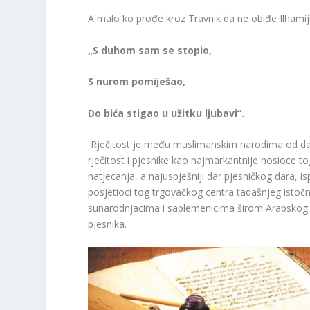
A malo ko prođe kroz Travnik da ne obiđe Ilhamijin
„S duhom sam se stopio,
S nurom pomiješao,
Do bića stigao u užitku ljubavi“.
Rječitost je među muslimanskim narodima od davnin
rječitost i pjesnike kao najmarkantnije nosioce t
natjecanja, a najuspješniji dar pjesničkog dara, i
posjetioci tog trgovačkog centra tadašnjeg istočno
sunarodnjacima i saplemenicima širom Arapskog pol
pjesnika.