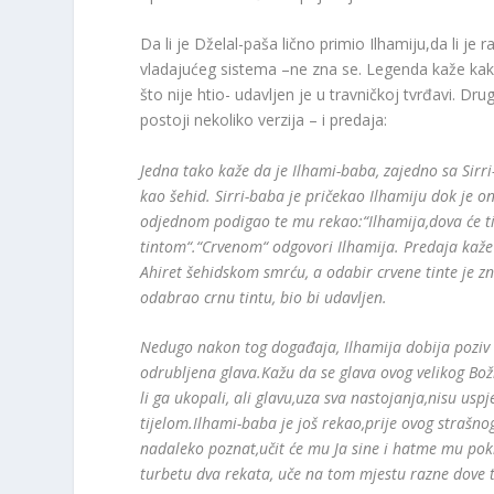
Da li je Dželal-paša lično primio Ilhamiju,da li je
vladajućeg sistema –ne zna se. Legenda kaže kak
što nije htio- udavljen je u travničkoj tvrđavi. D
postoji nekoliko verzija – i predaja:
Jedna tako kaže da je Ilhami-baba, zajedno sa Sirri
kao šehid. Sirri-baba je pričekao Ilhamiju dok je on
odjednom podigao te mu rekao:“Ilhamija,dova će ti 
tintom“.“Crvenom“ odgovori Ilhamija. Predaja kaže 
Ahiret šehidskom smrću, a odabir crvene tinte je zn
odabrao crnu tintu, bio bi udavljen.
Nedugo nakon tog događaja, Ilhamija dobija poziv i
odrubljena glava.Kažu da se glava ovog velikog Božij
li ga ukopali, ali glavu,uza sva nastojanja,nisu uspj
tijelom.Ilhami-baba je još rekao,prije ovog strašnog
nadaleko poznat,učit će mu Ja sine i hatme mu pokla
turbetu dva rekata, uče na tom mjestu razne dove 