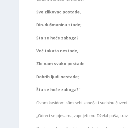
Sve zlikovac postade,
Din-dušmaninu stade;
Šta se hoće zaboga?
Već takata nestade,
Zlo nam svako postade
Dobrih ljudi nestade;
Šta se hoće zaboga?“
Ovom kasidom sâm sebi zapečati sudbinu čuveni 
„Odreci se pjesama,zaprijeti mu Dželal-paša, travni