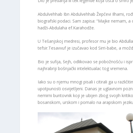
Dio je predanja ili tek legende koja osta o smrti j
Abdulvehhab Ibn Abdulvehhab Žepčevi Ilhami, rođ
biografski podaci. Sam zapisa: “Majke nemam, a o
hadži-Abdulaha ef.Karahodže.
U Tešanjskoj medresi, profesor mu je bio Abdullah 
tefsir.Tesavvuf je izučavao kod Sirri-babe, a mož
Bio je sufija, šejh, odlikovao se pobožnošću i is
najhrabriji bošnjački intelektualac tog vremena.
Iako su o njemu mnogi pisali i citirali ga u različi
upotpunosti osvijetljeni. Danas je uglavnom poznat 
nemirni buntovnik koji je ubijen zbog svojih kritik
bosanskom, urskom i pomalo na arapskom jeziku. O