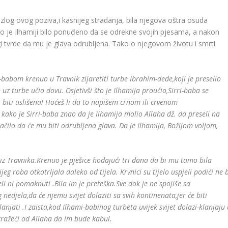
 razlog ovog poziva,i kasnijeg stradanja, bila njegova oštra osuda
o je Ilhamiji bilo ponuđeno da se odrekne svojih pjesama, a nakon
rugi tvrde da mu je glava odrubljena. Tako o njegovom životu i smrti
-babom krenuo u Travnik zijaretiti turbe Ibrahim-dede,koji je preselio
 uz turbe učio dovu. Osjetivši što je Ilhamija proučio,Sirri-baba se
biti uslišena! Hoćeš li da to napišem crnom ili crvenom
kako je Sirri-baba znao da je Ilhamija molio Allaha dž. da preseli na
ačilo da će mu biti odrubljena glava. Da je Ilhamija, Božijom voljom,
z Travnika.Krenuo je pješice hodajući tri dana da bi mu tamo bila
eg roba otkotrljala daleko od tijela. Krvnici su tijelo uspjeli podići ne 
eli ni pomaknuti .Bila im je preteška.Sve dok je ne spojiše sa
 nedjela,da će njemu svijet dolaziti sa svih kontinenata,jer će biti
njati .I zaista,kod Ilhami-babinog turbeta uvijek svijet dolazi-klanjaju
tražeći od Allaha da im bude kabul.