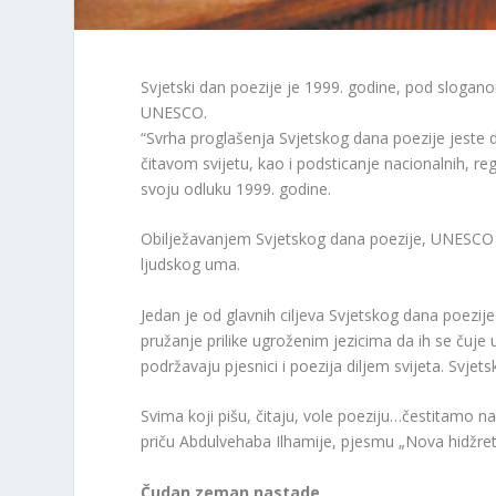
Svjetski dan poezije je 1999. godine, pod slogan
UNESCO.
“Svrha proglašenja Svjetskog dana poezije jeste do
čitavom svijetu, kao i podsticanje nacionalnih, re
svoju odluku 1999. godine.
Obilježavanjem Svjetskog dana poezije, UNESCO p
ljudskog uma.
Jedan je od glavnih ciljeva Svjetskog dana poezije
pružanje prilike ugroženim jezicima da ih se čuje 
podržavaju pjesnici i poezija diljem svijeta. Svje
Svima koji pišu, čitaju, vole poeziju…čestitamo n
priču Abdulvehaba Ilhamije, pjesmu „Nova hidžr
Čudan zeman nastade,