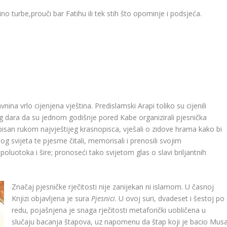
o turbe,prouči bar Fatihu ili tek stih što opominje i podsjeća.
a vrlo cijenjena vještina. Predislamski Arapi toliko su cijenili
og dara da su jednom godišnje pored Kabe organizirali pjesnička
spisan rukom najvještijeg krasnopisca, vješali o zidove hrama kako bi
g svijeta te pjesme čitali, memorisali i prenosili svojim
uotoka i šire; pronoseći tako svijetom glas o slavi briljantnih
Značaj pjesničke rječitosti nije zanijekan ni islamom. U časnoj
Knjizi objavljena je sura
Pjesnici
. U ovoj suri, dvadeset i šestoj po
redu, pojašnjena je snaga rječitosti metaforički uobličena u
slučaju bacanja štapova, uz napomenu da štap koji je bacio Mus