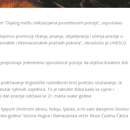
om “Dijalog među civilizacijama posredstvom poezije”, uspostavio
prinos promociji čitanja, pisanja, objavljivanja i učenja poezije u
gionalnih i internacionalnih poetskih pokreta”, obrazložio je UNESCO
repoznaje jedinstvenu sposobnost poezije da utjelovi kreativni duh
 podržavanje lingvističke raznolikosti kroz poetsko izražavanje, te
unutar njihovih zajednica. To je također doba kada se cijene i
tski dan poezije održava se 21. marta svake godine.
a lijepom životnom izboru, hobiju, ljubavi, a mi vam darujemo životnu
etska godina“ Victora Hugoa i Ramazanska večer Muse Ćazima Ćatića.