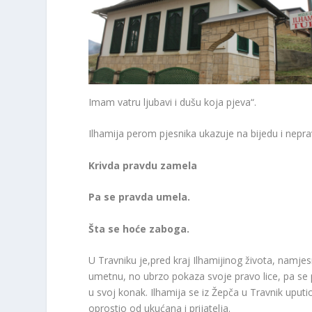
Imam vatru ljubavi i dušu koja pjeva“.
Ilhamija perom pjesnika ukazuje na bijedu i nepravd
Krivda pravdu zamela
Pa se pravda umela.
Šta se hoće zaboga.
U Travniku je,pred kraj Ilhamijinog života, namjes
umetnu, no ubrzo pokaza svoje pravo lice, pa se p
u svoj konak. Ilhamija se iz Žepča u Travnik uputi
oprostio od ukućana i prijatelja.