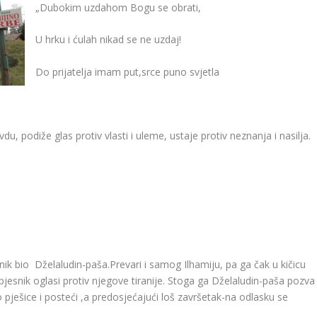
„Dubokim uzdahom Bogu se obrati,
U hrku i ćulah nikad se ne uzdaj!
Do prijatelja imam put,srce puno svjetla
u, podiže glas protiv vlasti i uleme, ustaje protiv neznanja i nasilja.
nik bio Dželaludin-paša.Prevari i samog Ilhamiju, pa ga čak u kičicu
jesnik oglasi protiv njegove tiranije. Stoga ga Dželaludin-paša pozva
o pješice i posteći ,a predosjećajući loš završetak-na odlasku se