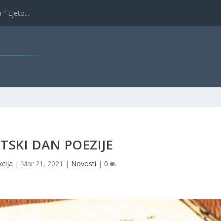
” Ljeto...
ETSKI DAN POEZIJE
kcija
|
Mar 21, 2021
|
Novosti
|
0