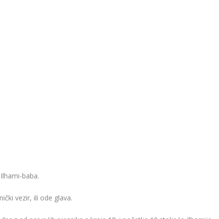
Ilhami-baba.
čki vezir, ili ode glava.