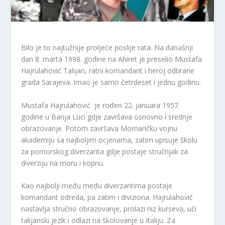
Bilo je to najtužnije proljeće poslije rata. Na današnji
dan 8. marta 1998. godine na Ahiret je preselio Mustafa
Hajrulahović Talijan, ratni komandant i heroj odbrane
grada Sarajeva. Imao je samo četrdeset i jednu godinu.
Mustafa Hajrulahović je rođen 22. januara 1957.
godine u Banja Luci gdje završava osnovno i srednje
obrazovanje. Potom završava Mornaričku vojnu
akademiju sa najboljim ocjenama, zatim upisuje školu
za pomorskog diverzanta gdje postaje stručnjak za
diverziju na moru i kopnu.
Kao najbolji među među diverzantima postaje
komandant odreda, pa zatim i diviziona. Hajrulahović
nastavlja stručno obrazovanje, prolazi niz kurseva, uči
talijanski jezik i odlazi na školovanje u Italiju. Za