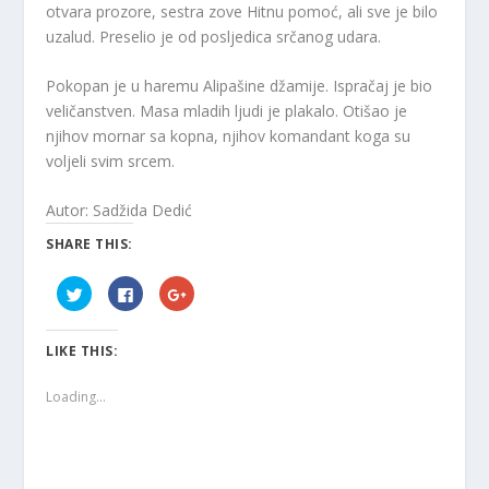
otvara prozore, sestra zove Hitnu pomoć, ali sve je bilo
uzalud. Preselio je od posljedica srčanog udara.
Pokopan je u haremu Alipašine džamije. Ispračaj je bio
veličanstven. Masa mladih ljudi je plakalo. Otišao je
njihov mornar sa kopna, njihov komandant koga su
voljeli svim srcem.
Autor: Sadžida Dedić
SHARE THIS:
C
C
C
l
l
l
i
i
i
c
c
c
k
k
k
LIKE THIS:
t
t
t
o
o
o
s
s
s
h
h
h
Loading...
a
a
a
r
r
r
e
e
e
o
o
o
n
n
n
T
F
G
w
a
o