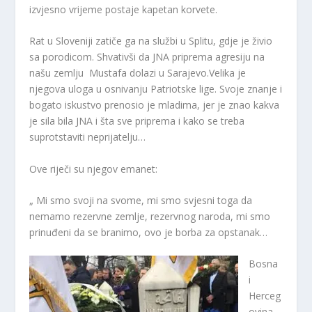
izvjesno vrijeme postaje kapetan korvete.
Rat u Sloveniji zatiče ga na službi u Splitu, gdje je živio
sa porodicom. Shvativši da JNA priprema agresiju na
našu zemlju Mustafa dolazi u Sarajevo.Velika je
njegova uloga u osnivanju Patriotske lige. Svoje znanje i
bogato iskustvo prenosio je mladima, jer je znao kakva
je sila bila JNA i šta sve priprema i kako se treba
suprotstaviti neprijatelju…
Ove riječi su njegov emanet:
„ Mi smo svoji na svome, mi smo svjesni toga da
nemamo rezervne zemlje, rezervnog naroda, mi smo
prinuđeni da se branimo, ovo je borba za opstanak…
Bosna
i
Herceg
ovina