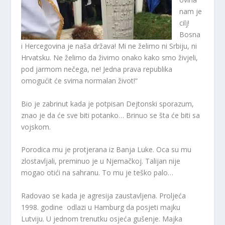
nam je
cilj!
Bosna
i Hercegovina je naša država! Mi ne želimo ni Srbiju, ni
Hrvatsku. Ne želimo da živimo onako kako smo živjeli,
pod jarmom nečega, ne! Jedna prava republika
omogućit će svima normalan život!“
Bio je zabrinut kada je potpisan Dejtonski sporazum,
znao je da će sve biti potanko… Brinuo se šta će biti sa
vojskom.
Porodica mu je protjerana iz Banja Luke. Oca su mu
zlostavljali, preminuo je u Njemačkoj. Talijan nije
mogao otići na sahranu. To mu je teško palo…
Radovao se kada je agresija zaustavljena. Proljeća
1998. godine odlazi u Hamburg da posjeti majku
Lutviju. U jednom trenutku osjeća gušenje. Majka