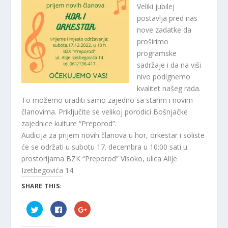
Veliki jubilej
postavlja pred nas
nove zadatke da
proširimo
programske
sadržaje i da na viši
nivo podignemo
kvalitet našeg rada.
To možemo uraditi samo zajedno sa starim i novim
članovima. Priključite se velikoj porodici Bošnjačke
zajednice kulture “Preporod”.
Audicija za prijem novih članova u hor, orkestar i soliste
će se održati u subotu 17. decembra u 10:00 sati u
prostorijama BZK “Preporod” Visoko, ulica Alije
Izetbegovića 14.
SHARE THIS:
C
C
C
l
l
l
i
i
i
c
c
c