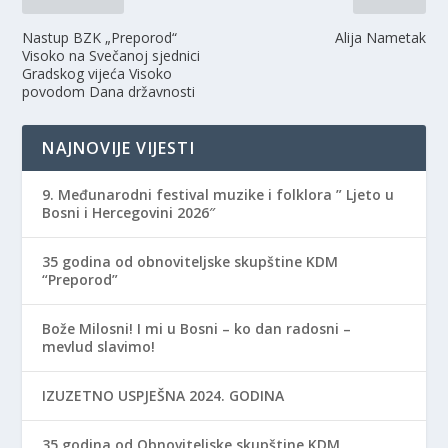
Nastup BZK „Preporod“
Alija Nametak
Visoko na Svečanoj sjednici
Gradskog vijeća Visoko
povodom Dana državnosti
NAJNOVIJE VIJESTI
9. Međunarodni festival muzike i folklora ” Ljeto u
Bosni i Hercegovini 2026″
35 godina od obnoviteljske skupštine KDM
“Preporod”
Bože Milosni! I mi u Bosni – ko dan radosni –
mevlud slavimo!
IZUZETNO USPJEŠNA 2024. GODINA
35 godina od Obnoviteljske skupštine KDM