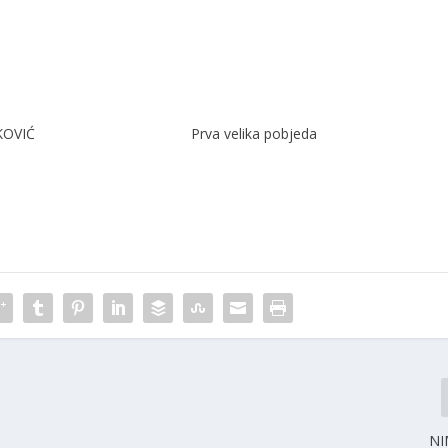
KOVIĆ
Prva velika pobjeda
NI