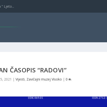
” Ljeto...
N ČASOPIS “RADOVI”
 5, 2021
|
Vijesti
,
Zavičajni muzej Visoko
|
0