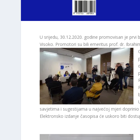
U srijedu, 30.12.2020. godine promovisan je prvi
Visoko. Promotori su bili emeritus prof. dr. Ibrah
savjetima i sugestijama u najvećoj mjeri doprinio
Elektronsko izdanje časopisa će uskoro biti dostu