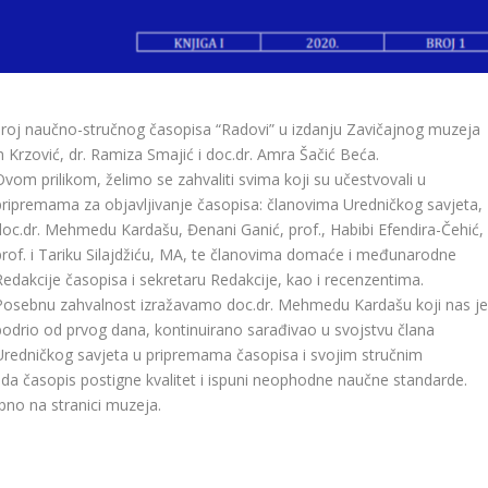
 broj naučno-stručnog časopisa “Radovi” u izdanju Zavičajnog muzeja
im Krzović, dr. Ramiza Smajić i doc.dr. Amra Šačić Beća.
Ovom prilikom, želimo se zahvaliti svima koji su učestvovali u
pripremama za objavljivanje časopisa: članovima Uredničkog savjeta,
doc.dr. Mehmedu Kardašu, Đenani Ganić, prof., Habibi Efendira-Čehić,
prof. i Tariku Silajdžiću, MA, te članovima domaće i međunarodne
Redakcije časopisa i sekretaru Redakcije, kao i recenzentima.
Posebnu zahvalnost izražavamo doc.dr. Mehmedu Kardašu koji nas j
bodrio od prvog dana, kontinuirano sarađivao u svojstvu člana
Uredničkog savjeta u pripremama časopisa i svojim stručnim
 da časopis postigne kvalitet i ispuni neophodne naučne standarde.
pno na stranici muzeja.