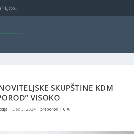
” Ljeto...
NOVITELJSKE SKUPŠTINE KDM
POROD” VISOKO
cija
|
Dec 3, 2024
|
preporod
|
0