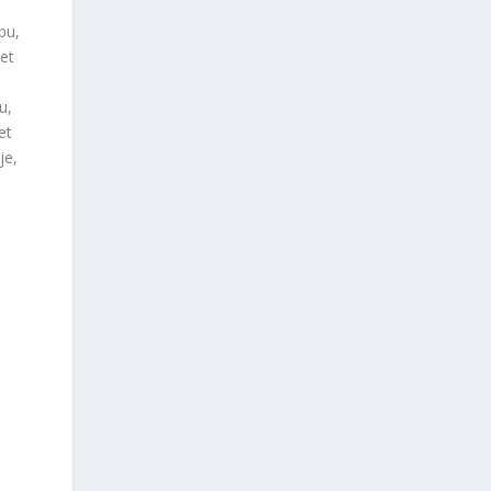
bu,
et
u,
et
je,