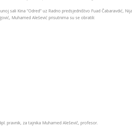
unoj sali Kina “Odred” uz Radno predsjedništvo Fuad Čabaravdić, Nij
ović, Muhamed Alešević prisutnima su se obratili:
ipl.
pravnik, za tajnika Muhamed Aleševič, profesor.