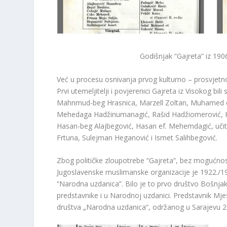
Godišnjak “Gajreta” iz 1906
Već u procesu osnivanja prvog kulturno – prosvjetn
Prvi utemeljitelji i povjerenici Gajreta iz Visokog b
Mahnmud-beg Hrasnica, Marzell Zoltan, Muhamed 
Mehedaga Hadžinumanagić, Rašid Hadžiomerović, H
Hasan-beg Alajbegović, Hasan ef.
Mehemdagić, učit
Frtuna, Sulejman Heganović i Ismet Salihbegović.
Zbog političke zloupotrebe “Gajreta”, bez mogućnost
Jugoslavenske muslimanske organizacije je 1922./1
“Narodna uzdanica”.
Bilo je to prvo društvo Bošnja
predstavnike i u Narodnoj uzdanici.
Predstavnik Mje
društva „Narodna uzdanica“, održanog u Sarajevu 2