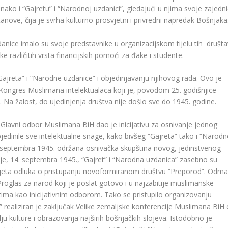
nako i “Gajretu” i “Narodnoj uzdanici”, gledajući u njima svoje zajedn
anove, čija je svrha kulturno-prosvjetni i privredni napredak Bošnjaka
anice imalo su svoje predstavnike u organizacijskom tijelu tih društ
nike različitih vrsta financijskih pomoći za đake i studente.
Gajreta” i “Narodne uzdanice” i objedinjavanju njihovog rada. Ovo je
 Kongres Muslimana intelektualaca koji je, povodom 25. godišnjice
 Na žalost, do ujedinjenja društva nije došlo sve do 1945. godine.
Glavni odbor Muslimana BiH dao je inicijativu za osnivanje jednog
jedinile sve intelektualne snage, kako bivšeg “Gajreta” tako i “Narodn
3. septembra 1945. održana osnivačka skupština novog, jedinstvenog
e, 14. septembra 1945., “Gajret” i “Narodna uzdanica” zasebno su
nijeta odluka o pristupanju novoformiranom društvu “Preporod”. Odm
oglas za narod koji je poslat gotovo i u najzabitije muslimanske
ima kao inicijativnim odborom. Tako se pristupilo organizovanju
realiziran je zaključak Velike zemaljske konferencije Muslimana BiH 
u kulture i obrazovanja najširih bošnjačkih slojeva. Istodobno je