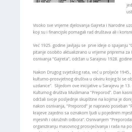
jed
ust
Visoko sve vrijeme djelovanja Gajreta i Narodne uzd
koji su i financijski pomagali rad društava ali i koris
Već 1925. godine javljaju se prve ideje o spajanju “
pitanje osobito aktualizirano u vrijeme priprema za
osnivanja “Gajreta”, održan u Sarajevu 1928. godine.
Nakon Drugog svjetskog rata, već u proljeće 1945., 
kulturno-prosvjetnog društva u okviru kojeg bi se ob
uzdanice”. Slijedom ove inicijative u Sarajevu je 1
Kulturnog društva Muslimana “Preporod”. Dan kasnij
održali svoje posljednje skupštine na kojima je do
nakon osnivanja, “Preporod” je napravio poseban “Pr
krajeve zajedno sa oznakom ljudi u pojedinim mjest
mjesnih i okružnih odbora”. Osnivanjem “Preporoda” 
organiziranju masovnog prosvjećivanja i rada na polj