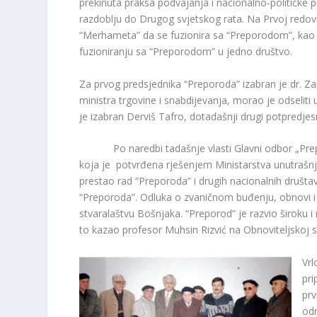
prekinuta praksa podvajanja i nacionalno-političke po
razdoblju do Drugog svjetskog rata. Na Prvoj redov
“Merhameta” da se fuzionira sa “Preporodom”, kao 
fuzioniranju sa “Preporodom” u jedno društvo.
Za prvog predsjednika “Preporoda” izabran je dr. Za
ministra trgovine i snabdijevanja, morao je odselit
je izabran Derviš Tafro, dotadašnji drugi potpredjesn
Po naredbi tadašnje vlasti Glavni odbor „Preporo
koja je potvrđena rješenjem Ministarstva unutrašn
prestao rad “Preporoda” i drugih nacionalnih društa
“Preporoda”. Odluka o zvaničnom buđenju, obnovi i
stvaralaštvu Bošnjaka. “Preporod” je razvio široku i
to kazao profesor Muhsin Rizvić na Obnoviteljskoj sk
Vrl
pr
prv
odr