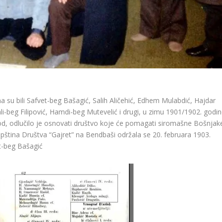
 su bili Safvet-beg Bašagić, Salih Aličehić, Edhem Mulabdić, Hajdar
i-beg Filipović, Hamdi-beg Mutevelić i drugi, u zimu 1901/1902.
godin
d, odlučilo je osnovati društvo koje će pomagati siromašne Bošnjak
pština Društva “Gajret” na Bendbaši održala se 20. februara 1903.
t-beg Bašagić