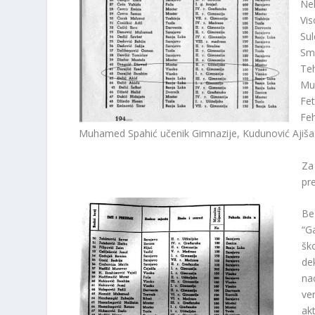
Nek
Vis
Sul
Sma
Teh
Mus
Fet
Feh
Muhamed Spahić učenik Gimnazije, Kudunović Ajiša
Za
pr
Bez
“G
šk
de
nac
ve
akt