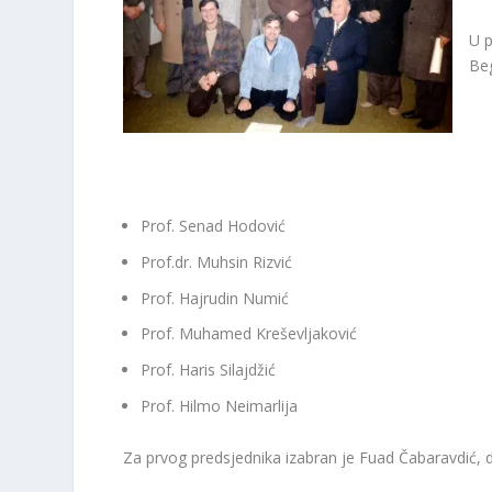
U p
Beg
Prof.
Senad Hodović
Prof.dr.
Muhsin Rizvić
Prof.
Hajrudin Numić
Prof.
Muhamed Kreševljaković
Prof. Haris Silajdžić
Prof.
Hilmo Neimarlija
Za prvog predsjednika izabran je Fuad Čabaravdić, d