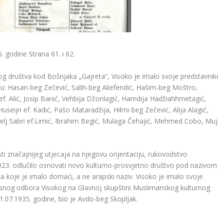
. godine Strana 61. i 62.
og društva kod Bošnjaka „Gajreta“, Visoko je imalo svoje predstavnik
ili su: Hasan-beg Zečević, Salih-beg Aliefendić, Hašim-beg Moštro,
ef.
Alić, Josip Banić, Vehbija Džonlagić, Hamdija Hadžiahhmetagić,
useijn ef.
Kadić, Pašo Mataradžija, Hilmi-beg Zečević, Alija Alagić,
elj Sabri ef.Limić, Ibrahim Begić, Mulaga Čehajić, Mehmed Cobo, Mu
i značajnijeg utjecaja na njegovu orijentaciju, rukovodstvo
923.
odlučilo osnovati novo kulturno-prosvjetno društvo pod nazivom
ka koje je imalo domaći, a ne arapski naziv.
Visoko je imalo svoje
snog odbora Visokog na Glavnoj skupštini Muslimanskog kulturnog
1.07.1935.
godine, bio je Avdo-beg Skopljak.