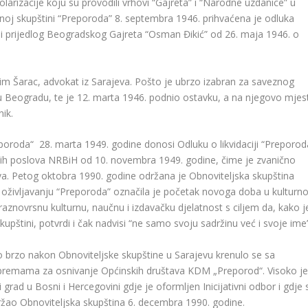
larizacije koju su provodili vrhovi “Gajreta” i “Narodne uzdanice” u
noj skupštini “Preporoda” 8. septembra 1946. prihvaćena je odluka
i prijedlog Beogradskog Gajreta “Osman Đikić” od 26. maja 1946. o
im Šarac, advokat iz Sarajeva. Pošto je ubrzo izabran za saveznog
i u Beogradu, te je 12. marta 1946. podnio ostavku, a na njegovo mjes
ik.
da“ 28. marta 1949. godine donosi Odluku o likvidaciji “Preporod
jih poslova NRBiH od 10. novembra 1949. godine, čime je zvanično
va. Petog oktobra 1990. godine održana je Obnoviteljska skupština
 oživljavanju “Preporoda” označila je početak novoga doba u kultur
 raznovrsnu kulturnu, naučnu i izdavačku djelatnost s ciljem da, kako j
upštini, potvrdi i čak nadvisi “ne samo svoju sadržinu već i svoje ime”
o brzo nakon Obnoviteljske skupštine u Sarajevu krenulo se sa
ipremama za osnivanje Općinskih društava KDM „Preporod“.
Visoko je
i grad u Bosni i Hercegovini gdje je oformljen Inicijativni odbor i gdje 
žao Obnoviteljska skupština 6. decembra 1990. godine.