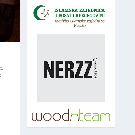
e,
e,