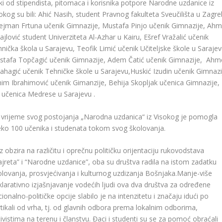
i od stipendista, pitomaca i korisnika potpore Narodne uzdanice iz
okog su bili: Ahić Nasih, student Pravnog fakulteta Sveučilišta u Zagre
ejman Frtuna učenik Gimnazije, Mustafa Pinjo učenik Gimnazije, Ahm
jlović student Univerziteta Al-Azhar u Kairu, Ešref Vražalić učenik
nička škola u Sarajevu, Teofik Limić učenik Učiteljske škole u Sarajev
tafa Topčagić učenik Gimnazije, Adem Čatić učenik Gimnazije, Ahm
ahagić učenik Tehničke škole u Sarajevu,Huskić Izudin učenik Gimnazi
im Ibrahimović učenik Gimanzije, Behija Skopljak učenica Gimnazije,
 učenica Medrese u Sarajevu
.
 vrijeme svog postojanja „Narodna uzdanica“ iz Visokog je pomogla
eko 100 učenika i studenata tokom svog školovanja.
 obzira na različitu i oprečnu političku orijentaciju rukovodstava
ajreta” i “Narodne uzdanice”, oba su društva radila na istom zadatku
olovanja, prosvjećivanja i kulturnog uzdizanja Bošnjaka.
Manje-više
klarativno izjašnjavanje vodećih ljudi ova dva društva za određene
ionalno-političke opcije slabilo je na intenzitetu i značaju idući po
rtikali od vrha, tj. od glavnih odbora prema lokalnim odborima,
ivistima na terenu i članstvu. Đaci i studenti su se za pomoć obraćali