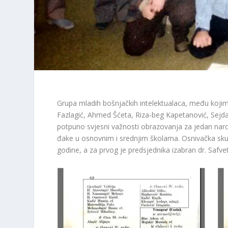
Grupa mladih bošnjačkih intelektualaca, među kojima
Fazlagić, Ahmed Šćeta, Riza-beg Kapetanović, Sejdal
potpuno svjesni važnosti obrazovanja za jedan naro
đake u osnovnim i srednjim školama.
Osnivačka sku
godine, a za prvog je predsjednika izabran dr.
Safve