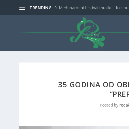
TRENDING:
9. Međunarodni festival muzike i folklora 
35 GODINA OD OB
“PRE
Posted by
redak