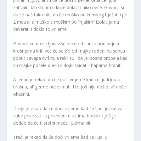
pričati. I govorili su da će doći vrijeme kada će ljudi
zahvalni biti što im u kuće dolaziti niko neće. Govorili su
da će baš tako biti, da će muško od ženskog bježati i po
2 metra, a muško s muškim po “njakim” izolacijama
deverat. I došlo to vrijeme.
Govorili su da se ljudi više neće od sunca pod bujnim
krošnjama kriti već će se k’o od majke rođeni na suncu
poput ćevapa cvrljiti, a rekli su i da je Bosna propala kad
su majke počele djecu s dojki skidati i hapama hraniti.
A jedan je rekao da će doći vrijeme kad će ljudi imati
brašna, al’ germe neće imati. I to još nije došlo, al’ neće
okasniti.
Drugi je vikao da će doći vrijeme kad će ljudi jezike za
zube privezati i s pokrivenim ustima hodati. I još je
dodao da će ti sretni među ljudima biti.
Treći je rekao da će doći vrijeme kad će ljudi u