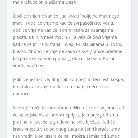
malo u kuće prije akšama ulaziti.
Doći će vrijeme kad će ljudi vikati “bolje ne imat nego
imat”. I doći će vrijeme kad će svi pasoši isto važiti. I
doći će vrijeme kad će iskreni insani za džamijama
plakati, a u njih neće moći ući, a vala će doći vrijeme
kad će se iz Frankistana i Švabije u skupinama u Bosnu
bježati. Al’ doći će vrijeme kada će sve granice pređene
biti pa će se zatvoriti poput groba i – ko se u Bosnu
vrać’o, vrać’o se.
Jedni će jesti šljive, drugi piti kompot, a treći jesti košpe,
eto, takvo će vrijeme doći, da znate, i neće nam
odmoći.
Nemojte reći da vam nismo rekli da će doći vrijeme kad
će se vojske dizati protiv neprijatelja manjeg od zrna
prašine, a ljudi će iz gradova na sela bježati. Kad će
krava vrijediti više od onog čuda na četiri kotača, zrno
riže vrednije od bisera će biti, mokra zemlja od suhog