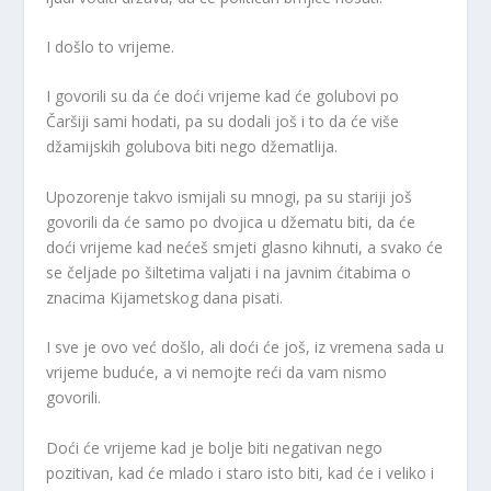
I došlo to vrijeme.
I govorili su da će doći vrijeme kad će golubovi po
Čaršiji sami hodati, pa su dodali još i to da će više
džamijskih golubova biti nego džematlija.
Upozorenje takvo ismijali su mnogi, pa su stariji još
govorili da će samo po dvojica u džematu biti, da će
doći vrijeme kad nećeš smjeti glasno kihnuti, a svako će
se čeljade po šiltetima valjati i na javnim ćitabima o
znacima Kijametskog dana pisati.
I sve je ovo već došlo, ali doći će još, iz vremena sada u
vrijeme buduće, a vi nemojte reći da vam nismo
govorili.
Doći će vrijeme kad je bolje biti negativan nego
pozitivan, kad će mlado i staro isto biti, kad će i veliko i