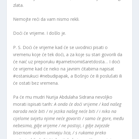
zlata.
Nemojte reći da vam nismo rekli.
Doći će vrijeme. I došlo je.
P. S. Doći će vrijeme kad će se uvodnici pisati o
vremenu koje će tek doći, a za koje su stari govorili da
će naić uz preporuku #pametnomiišaretdosta… I doći
će vrijeme kad će neko na javnim ćitabima napisat
#ostaniukuci #nebudipapak, a Bošnjo će ili poslušati ili
će ostati bez vremena.
Pa će mu mudri Nurija Abdulaha Sidrana nevoljko
morati ispisati tarih
:
A onda će doći vrijeme / kad našeg
naroda neće biti / ni jezika našeg neće biti / i niko na
cijelome svijetu njime neće govoriti / samo će gore, među
nebesima, gdje vrijeme / ne postoji, i gdje zvijezde
bisernom vodom umivaju lica, / s rukama preko