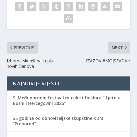
n
i
n
n
n
n
e
n
e
w
e
w
w
w
w
i
w
i
n
i
n
d
n
d
o
d
o
w
o
w
)
w
)
)
PREVIOUS
NEXT
Izborna skupština i upis
IZAZOV #MOJSEVDAH
novih članova
NAJNOVIJE VIJESTI
9. Međunarodni festival muzike i folklora ” Ljeto u
Bosni i Hercegovini 2026″
35 godina od obnoviteljske skupštine KDM
“Preporod”