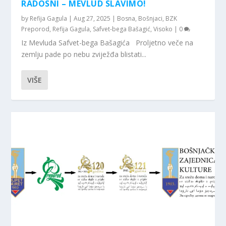
RADOSNI – MEVLUD SLAVIMO!
by
Refija Gagula
|
Aug 27, 2025
|
Bosna
,
Bošnjaci
,
BZK
Preporod
,
Refija Gagula
,
Safvet-bega Bašagić
,
Visoko
|
0
Iz Mevluda Safvet-bega Bašagića Proljetno veče na
zemlju pade po nebu zviježđa blistati...
VIŠE