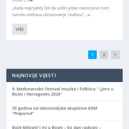
Visoko
|
0
„Kada neprijatelj želi da uništi jedan narod prvo tom
narodu uništava obrazovanje i kulturu“ , a...
VIŠE
1
2
NAJNOVIJE VIJESTI
9. Međunarodni festival muzike i folklora ” Ljeto u
Bosni i Hercegovini 2026″
35 godina od obnoviteljske skupštine KDM
“Preporod”
Bože Milosni! I mi u Bosni – ko dan radosni –