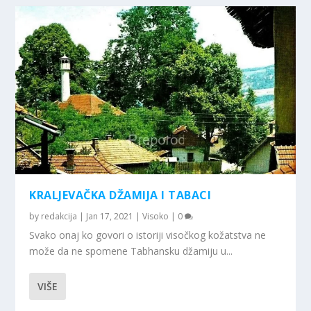
KRALJEVAČKA DŽAMIJA I TABACI
by
redakcija
|
Jan 17, 2021
|
Visoko
|
0
Svako onaj ko govori o istoriji visočkog kožatstva ne
može da ne spomene Tabhansku džamiju u...
VIŠE