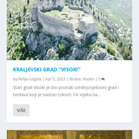
KRALJEVSKI GRAD “VISOKI”
by
Refija Gagula
|
Apr 5, 2023
|
Bosna
,
Visoko
|
0
Stari grad Visoki je bio poznati srednjovjekovni grad i
tvrđava koji je nastao tokom 14. vijeka na...
VIŠE