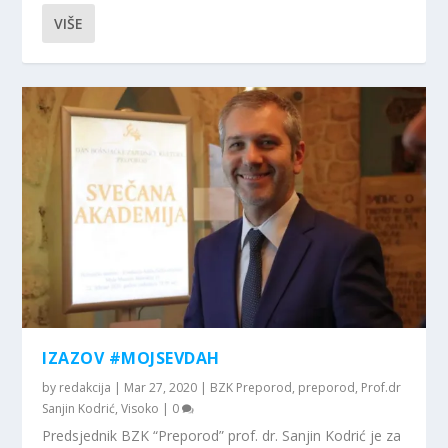
VIŠE
IZAZOV #MOJSEVDAH
by
redakcija
|
Mar 27, 2020
|
BZK Preporod
,
preporod
,
Prof.dr
Sanjin Kodrić
,
Visoko
|
0
Predsjednik BZK “Preporod” prof. dr. Sanjin Kodrić je za