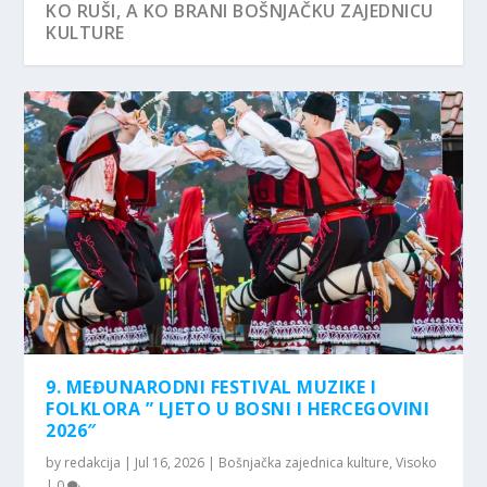
KO RUŠI, A KO BRANI BOŠNJAČKU ZAJEDNICU
KULTURE
MEĐUNARODNI FESTIVAL MUZIKE I
VELIKI ALIM I VELIKA DJELA
TAMNA STRANA SVJETLOSTI
KRALJEVAČKA DŽAMIJA I TABACI
ČESTITKA GOSPODINU MIRZI GANIĆU,
FOLKLORA „LJETO U BO...
NOVOM GRADONAČELN...
9. MEĐUNARODNI FESTIVAL MUZIKE I
FOLKLORA ” LJETO U BOSNI I HERCEGOVINI
2026″
by
redakcija
|
Jul 16, 2026
|
Bošnjačka zajednica kulture
,
Visoko
|
0