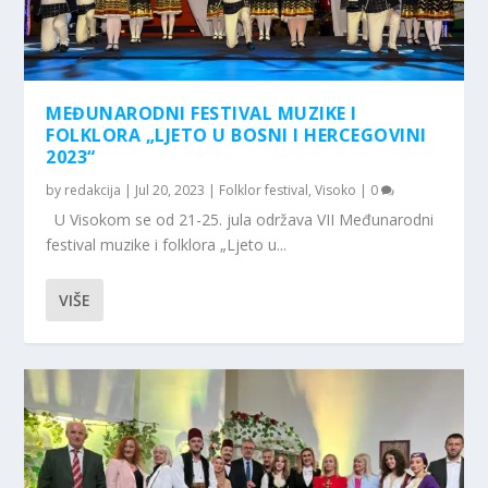
MEĐUNARODNI FESTIVAL MUZIKE I
FOLKLORA „LJETO U BOSNI I HERCEGOVINI
2023“
by
redakcija
|
Jul 20, 2023
|
Folklor festival
,
Visoko
|
0
U Visokom se od 21-25. jula održava VII Međunarodni
festival muzike i folklora „Ljeto u...
VIŠE