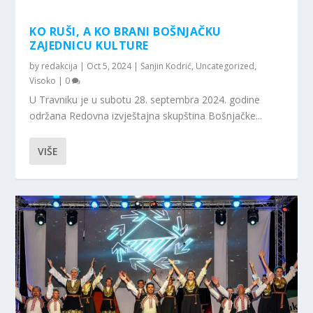
KO RUŠI, A KO BRANI BOŠNJAČKU
ZAJEDNICU KULTURE
by
redakcija
|
Oct 5, 2024
|
Sanjin Kodrić
,
Uncategorized
,
Visoko
|
0
U Travniku je u subotu 28. septembra 2024. godine
održana Redovna izvještajna skupština Bošnjačke...
VIŠE