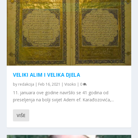
VELIKI ALIM I VELIKA DJELA
by
redakcija
|
Feb 16, 2021
|
Visoko
|
0
11. januara ove godine navršilo se 41 godina od
preseljenja na bolji svijet Adem ef. Karađozovića,...
VIŠE