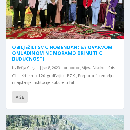
OBILJEŽILI SMO ROĐENDAN: SA OVAKVOM
OMLADINOM NE MORAMO BRINUTI O
BUDUĆNOSTI
by
Refija Gagula
|
Jun 8, 2023
|
preporod
,
Vijesti
,
Visoko
|
0
Obilježili smo 120-godišnjicu BZK „Preporod“, temeljne
i najstarije institucije kulture u BiH i...
VIŠE