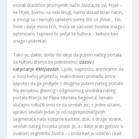
morali drastično promijeniti način života, te svi, htjeli –
ne htjeli, živimo na neki drugi, nama dosad stran način,
a mnogi su i nemalo uplašeni svime što se zbiva… No,
život i dalje mora teći, mora se sačuvati životna snaga i
optimizam, i upravo tu javlja se kultura – kultura kao
snaga i pokretač.
Tako je, dakle, došlo do ideje da putem našeg portala
za kulturu
Biserje.ba
pokrenemo
izazov i
natjecanje
#Mojsevdah
. Ljude, naprosto, animiramo da
u ovoj našoj prijetećoj svakodnevici pronađu zrnce
ljepote i da ga podijele s drugima putem našeg portala.
Na inicijativu glavnog i odgovornog urednika našeg
portala
Biserje.ba
Filipa Mursela Begovića, nimalo
slučajno odlučili smo se za sevdah jer, s jedne strane,
upravo sevdah jedan je od najprepoznatljivijih
segmenata naše kulturne baštine, dok, s druge strane,
sevdah našeg čovjeka pratio je, a i dalje prati gotovo u
svakom segmentu života – i onda kad je ushićen i kad