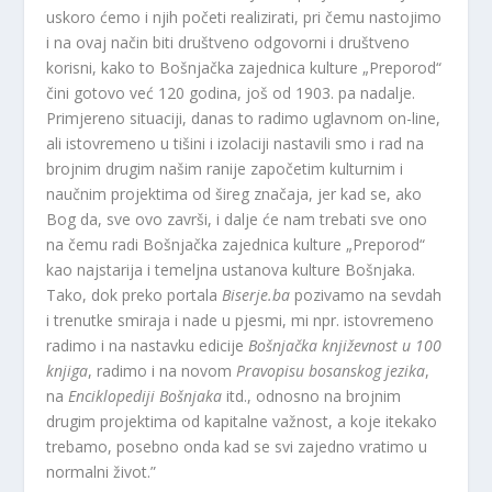
uskoro ćemo i njih početi realizirati, pri čemu nastojimo
i na ovaj način biti društveno odgovorni i društveno
korisni, kako to Bošnjačka zajednica kulture „Preporod“
čini gotovo već 120 godina, još od 1903. pa nadalje.
Primjereno situaciji, danas to radimo uglavnom on-line,
ali istovremeno u tišini i izolaciji nastavili smo i rad na
brojnim drugim našim ranije započetim kulturnim i
naučnim projektima od šireg značaja, jer kad se, ako
Bog da, sve ovo završi, i dalje će nam trebati sve ono
na čemu radi Bošnjačka zajednica kulture „Preporod“
kao najstarija i temeljna ustanova kulture Bošnjaka.
Tako, dok preko portala
Biserje.ba
pozivamo na sevdah
i trenutke smiraja i nade u pjesmi, mi npr. istovremeno
radimo i na nastavku edicije
Bošnjačka književnost u 100
knjiga
, radimo i na novom
Pravopisu bosanskog jezika
,
na
Enciklopediji Bošnjaka
itd., odnosno na brojnim
drugim projektima od kapitalne važnost, a koje itekako
trebamo, posebno onda kad se svi zajedno vratimo u
normalni život.”