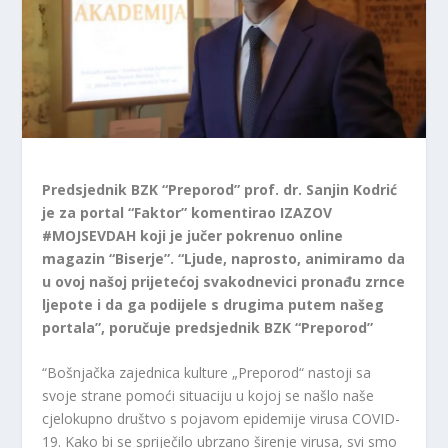
Predsjednik BZK “Preporod” prof. dr. Sanjin Kodrić
je za portal “Faktor” komentirao IZAZOV
#MOJSEVDAH koji je jučer pokrenuo online
magazin “Biserje”. “Ljude, naprosto, animiramo da
u ovoj našoj prijetećoj svakodnevici pronađu zrnce
ljepote i da ga podijele s drugima putem našeg
portala”, poručuje predsjednik BZK “Preporod”
“Bošnjačka zajednica kulture „Preporod“ nastoji sa
svoje strane pomoći situaciju u kojoj se našlo naše
cjelokupno društvo s pojavom epidemije virusa COVID-
19. Kako bi se spriječilo ubrzano širenje virusa, svi smo