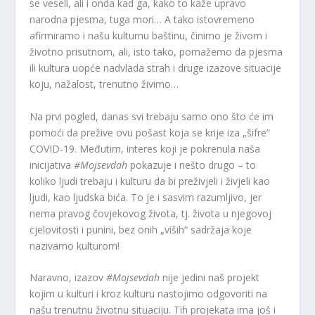
se veseli, ali i onda kad ga, kako to kaže upravo
narodna pjesma, tuga mori… A tako istovremeno
afirmiramo i našu kulturnu baštinu, činimo je živom i
životno prisutnom, ali, isto tako, pomažemo da pjesma
ili kultura uopće nadvlada strah i druge izazove situacije
koju, nažalost, trenutno živimo…
Na prvi pogled, danas svi trebaju samo ono što će im
pomoći da prežive ovu pošast koja se krije iza „šifre“
COVID-19. Međutim, interes koji je pokrenula naša
inicijativa
#Mojsevdah
pokazuje i nešto drugo – to
koliko ljudi trebaju i kulturu da bi preživjeli i živjeli kao
ljudi, kao ljudska bića. To je i sasvim razumljivo, jer
nema pravog čovjekovog života, tj. života u njegovoj
cjelovitosti i punini, bez onih „viših“ sadržaja koje
nazivamo kulturom!
Naravno, izazov
#Mojsevdah
nije jedini naš projekt
kojim u kulturi i kroz kulturu nastojimo odgovoriti na
našu trenutnu životnu situaciju. Tih projekata ima još i