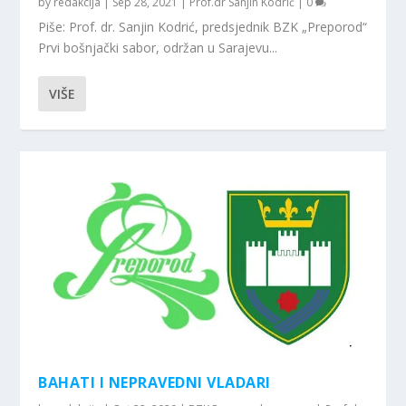
by
redakcija
|
Sep 28, 2021
|
Prof.dr Sanjin Kodrić
|
0
Piše: Prof. dr. Sanjin Kodrić, predsjednik BZK „Preporod“
Prvi bošnjački sabor, održan u Sarajevu...
VIŠE
BAHATI I NEPRAVEDNI VLADARI