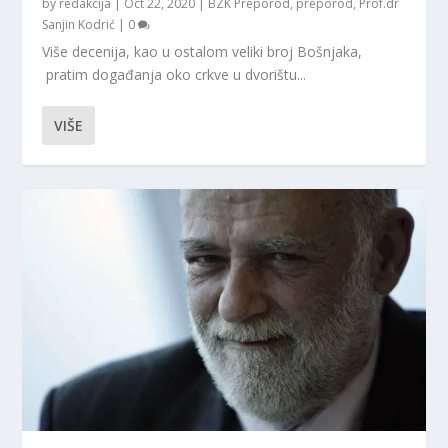
by
redakcija
|
Oct 22, 2020
|
BZK Preporod
,
preporod
,
Prof.dr
Sanjin Kodrić
|
0
Više decenija, kao u ostalom veliki broj Bošnjaka,
pratim događanja oko crkve u dvorištu...
VIŠE