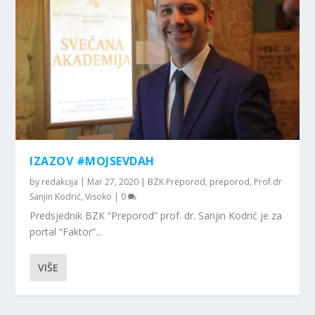
IZAZOV #MOJSEVDAH
by
redakcija
|
Mar 27, 2020
|
BZK Preporod
,
preporod
,
Prof.dr
Sanjin Kodrić
,
Visoko
|
0
Predsjednik BZK “Preporod” prof. dr. Sanjin Kodrić je za
portal “Faktor”...
VIŠE