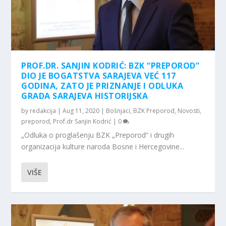
PROF.DR. SANJIN KODRIĆ: BZK “PREPOROD”
DIO JE BOGATSTVA SARAJEVA VEĆ 117
GODINA, ZATO JE PRIZNANJE I ODLUKA
GRADA SARAJEVA HISTORIJSKA
by
redakcija
|
Aug 11, 2020
|
Bošnjaci
,
BZK Preporod
,
Novosti
,
preporod
,
Prof.dr Sanjin Kodrić
|
0
„Odluka o proglašenju BZK „Preporod“ i drugih
organizacija kulture naroda Bosne i Hercegovine...
VIŠE