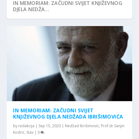
IN MEMORIAM: ZAČUDNI SVIJET KNJIŽEVNOG
DJELA NEDŽA...
IN MEMORIAM: ZAČUDNI SVIJET
KNJIŽEVNOG DJELA NEDŽADA IBRIŠIMOVIĆA
by
redakcija
|
Sep 15, 2020
|
Nedžad Ibrišimović
,
Prof.dr Sanjin
Kodrić
,
Stav
|
0