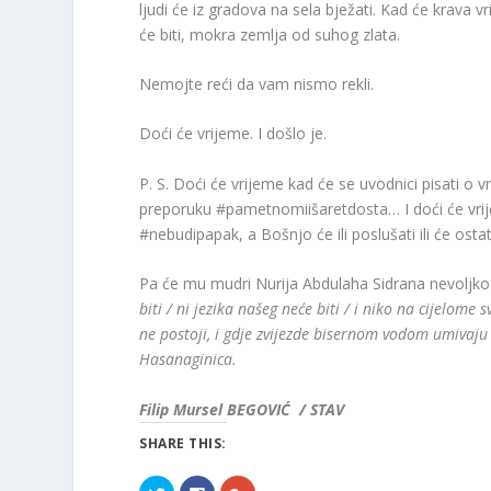
ljudi će iz gradova na sela bježati. Kad će krava vr
će biti, mokra zemlja od suhog zlata.
Nemojte reći da vam nismo rekli.
Doći će vrijeme. I došlo je.
P. S. Doći će vrijeme kad će se uvodnici pisati o v
preporuku #pametnomiišaretdosta… I doći će vrij
#nebudipapak, a Bošnjo će ili poslušati ili će ost
Pa će mu mudri Nurija Abdulaha Sidrana nevoljko m
biti / ni jezika našeg neće biti / i niko na cijelome
ne postoji, i gdje zvijezde bisernom vodom umivaju 
Hasanaginica.
Filip Mursel BEGOVIĆ / STAV
SHARE THIS:
C
C
C