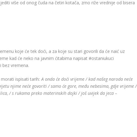
ijediti više od onog čuda na četiri kotača, zrno riže vrednije od bisera
remenu koje će tek doći, a za koje su stari govorili da će naić uz
eme kad će neko na javnim ćitabima napisat #ostaniukuci
ati bez vremena.
orati ispisati tarih
:
A onda će doći vrijeme / kad našeg naroda neće
 svijetu njime neće govoriti / samo će gore, među nebesima, gdje vrijeme /
lica, / s rukama preko materinskih dojki / još uvijek da jeca –