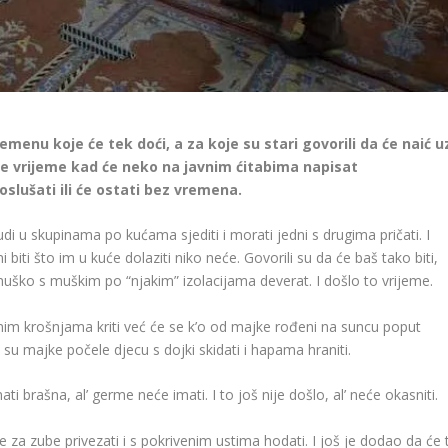
emenu koje će tek doći, a za koje su stari govorili da će naić u
 vrijeme kad će neko na javnim ćitabima napisat
slušati ili će ostati bez vremena.
judi u skupinama po kućama sjediti i morati jedni s drugima pričati. I
i biti što im u kuće dolaziti niko neće. Govorili su da će baš tako biti,
uško s muškim po “njakim” izolacijama deverat. I došlo to vrijeme.
jnim krošnjama kriti već će se k’o od majke rođeni na suncu poput
d su majke počele djecu s dojki skidati i hapama hraniti.
ti brašna, al’ germe neće imati. I to još nije došlo, al’ neće okasniti.
ke za zube privezati i s pokrivenim ustima hodati. I još je dodao da će t