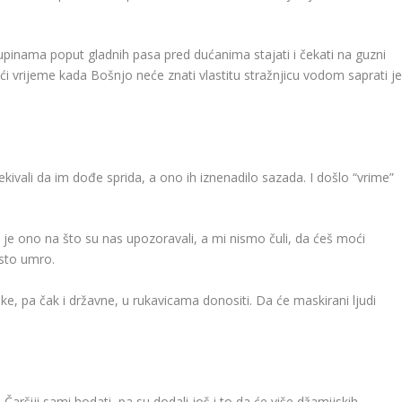
skupinama poput gladnih pasa pred dućanima stajati i čekati na guzni
doći vrijeme kada Bošnjo neće znati vlastitu stražnjicu vodom saprati je
ekivali da im dođe sprida, a ono ih iznenadilo sazada. I došlo “vrime”
e ono na što su nas upozoravali, a mi nismo čuli, da ćeš moći
osto umro.
ke, pa čak i državne, u rukavicama donositi. Da će maskirani ljudi
 Čaršiji sami hodati, pa su dodali još i to da će više džamijskih