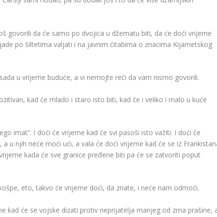
još govorili da će samo po dvojica u džematu biti, da će doći vrijeme
ljade po šiltetima valjati i na javnim ćitabima o znacima Kijametskog
a sada u vrijeme buduće, a vi nemojte reći da vam nismo govorili.
zitivan, kad će mlado i staro isto biti, kad će i veliko i malo u kuće
ego imat”. I doći će vrijeme kad će svi pasoši isto važiti. I doći će
, a u njih neće moći ući, a vala će doći vrijeme kad će se iz Frankistan
 vrijeme kada će sve granice pređene biti pa će se zatvoriti poput
sti košpe, eto, takvo će vrijeme doći, da znate, i neće nam odmoći.
e kad će se vojske dizati protiv neprijatelja manjeg od zrna prašine, 