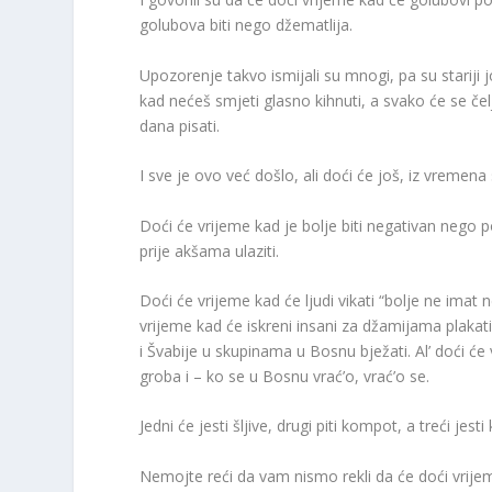
golubova biti nego džematlija.
Upozorenje takvo ismijali su mnogi, pa su stariji 
kad nećeš smjeti glasno kihnuti, a svako će se če
dana pisati.
I sve je ovo već došlo, ali doći će još, iz vremen
Doći će vrijeme kad je bolje biti negativan nego po
prije akšama ulaziti.
Doći će vrijeme kad će ljudi vikati “bolje ne imat n
vrijeme kad će iskreni insani za džamijama plakati
i Švabije u skupinama u Bosnu bježati. Al’ doći će
groba i – ko se u Bosnu vrać’o, vrać’o se.
Jedni će jesti šljive, drugi piti kompot, a treći je
Nemojte reći da vam nismo rekli da će doći vrijem