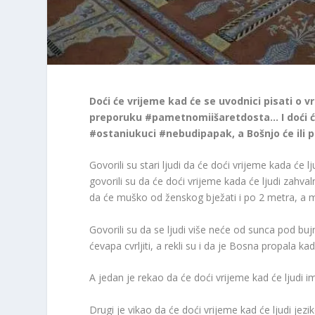
Doći će vrijeme kad će se uvodnici pisati o vr
preporuku #pametnomiišaretdosta… I doći će
#ostaniukuci #nebudipapak, a Bošnjo će ili po
Govorili su stari ljudi da će doći vrijeme kada će l
govorili su da će doći vrijeme kada će ljudi zahvaln
da će muško od ženskog bježati i po 2 metra, a m
Govorili su da se ljudi više neće od sunca pod bu
ćevapa cvrljiti, a rekli su i da je Bosna propala ka
A jedan je rekao da će doći vrijeme kad će ljudi ima
Drugi je vikao da će doći vrijeme kad će ljudi jezi