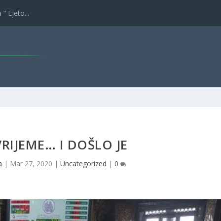
” Ljeto...
VRIJEME… I DOŠLO JE
a
|
Mar 27, 2020
|
Uncategorized
|
0