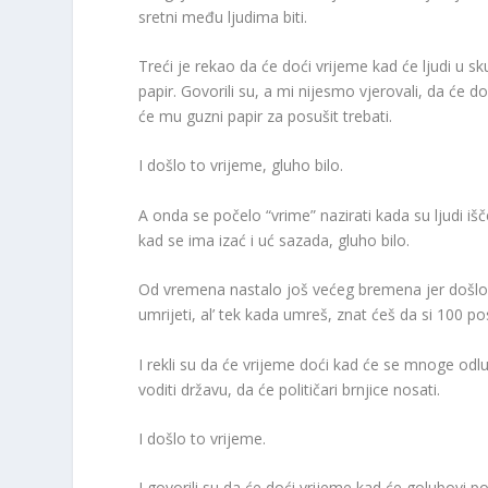
sretni među ljudima biti.
Treći je rekao da će doći vrijeme kad će ljudi u 
papir. Govorili su, a mi nijesmo vjerovali, da će 
će mu guzni papir za posušit trebati.
I došlo to vrijeme, gluho bilo.
A onda se počelo “vrime” nazirati kada su ljudi išč
kad se ima izać i uć sazada, gluho bilo.
Od vremena nastalo još većeg bremena jer došlo j
umrijeti, al’ tek kada umreš, znat ćeš da si 100 p
I rekli su da će vrijeme doći kad će se mnoge odlu
voditi državu, da će političari brnjice nosati.
I došlo to vrijeme.
I govorili su da će doći vrijeme kad će golubovi po