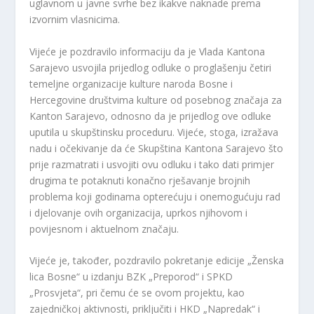
uglavnom u javne svrhe bez ikakve naknade prema
izvornim vlasnicima.
Vijeće je pozdravilo informaciju da je Vlada Kantona
Sarajevo usvojila prijedlog odluke o proglašenju četiri
temeljne organizacije kulture naroda Bosne i
Hercegovine društvima kulture od posebnog značaja za
Kanton Sarajevo, odnosno da je prijedlog ove odluke
uputila u skupštinsku proceduru. Vijeće, stoga, izražava
nadu i očekivanje da će Skupština Kantona Sarajevo što
prije razmatrati i usvojiti ovu odluku i tako dati primjer
drugima te potaknuti konačno rješavanje brojnih
problema koji godinama opterećuju i onemogućuju rad
i djelovanje ovih organizacija, uprkos njihovom i
povijesnom i aktuelnom značaju.
Vijeće je, također, pozdravilo pokretanje edicije „Ženska
lica Bosne“ u izdanju BZK „Preporod“ i SPKD
„Prosvjeta“, pri čemu će se ovom projektu, kao
zajedničkoj aktivnosti, priključiti i HKD „Napredak“ i