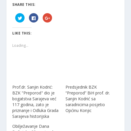
SHARE THIS:
C
C
C
l
l
l
i
i
i
c
c
c
k
k
k
LIKE THIS:
t
t
t
o
o
o
s
s
s
h
h
h
Loading...
a
a
a
r
r
r
e
e
e
o
o
o
n
n
n
T
F
G
w
a
o
i
c
o
t
e
g
t
b
l
e
o
e
Prof.dr. Sanjin Kodrić:
Predsjednik BZK
r
o
+
(
k
(
BZK "Preporod" dio je
“Preporod” BiH prof. dr.
O
(
O
p
O
p
bogatstva Sarajeva već
Sanjin Kodrić sa
e
p
e
117 godina, zato je
saradnicima posjetio
n
e
n
s
n
s
priznanje i Odluka Grada
Općinu Konjic
i
s
i
n
i
n
Sarajeva historijska
n
n
n
e
n
e
w
e
w
Obilježavanje Dana
w
w
w