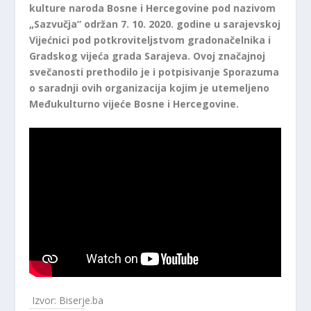
kulture naroda Bosne i Hercegovine pod nazivom
„Sazvučja” održan 7. 10. 2020. godine u sarajevskoj
Vijećnici pod potkroviteljstvom gradonačelnika i
Gradskog vijeća grada Sarajeva. Ovoj značajnoj
svečanosti prethodilo je i potpisivanje Sporazuma
o saradnji ovih organizacija kojim je utemeljeno
Međukulturno vijeće Bosne i Hercegovine.
Izvor: Biserje.ba