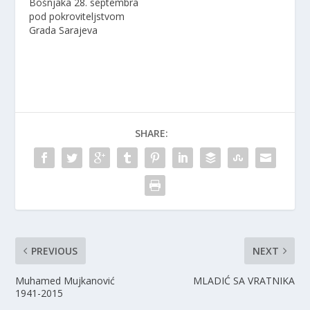
Bošnjaka 28. septembra
i
w
i
n
i
n
pod pokroviteljstvom
d
n
d
o
d
o
Grada Sarajeva
w
o
w
)
w
)
)
SHARE:
PREVIOUS
NEXT
Muhamed Mujkanović
MLADIĆ SA VRATNIKA
1941-2015