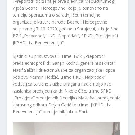
„Preporod“ održana je prva sjednica Međukulturnog
vijeća Bosne i Hercegovine, koje je osnovano na
temelju Sporazuma o saradnji četiri temeljne
organizacije kulture naroda Bosne i Hercegovine
potpisanog 7. 10. 2020. godine u Sarajevui, a koje čine
BZK „Preporod“, HKD „Napredak“, SPKD „Prosvjeta“ i
JKPHD „La Benevolencija“.
Sjednici su prisustvovali: u ime BZK „Preporod“
predsjednik prof. dr. Sanjin Kodrić, generalni sekretar
Nazif Salčin i direktor Službe za organizacijske i opće
poslove Nermin Hodžić, u ime HKD „Napredak“
voditeljica Stručne službe Dragana Radić Poljo kao
izaslanica predsjednika dr. Nikole Čiče, u ime SPKD
„Prosvjeta“ predsjednik Nedeljko Masleša i predsjednik
Upravnog odbora Dejan Garić te u ime JKPHD „La
Benevolencija“ predsjednik Jakob Finci.