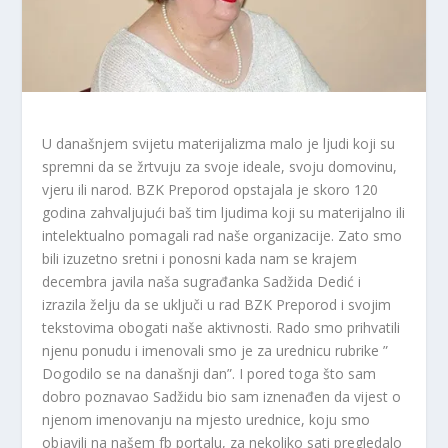
U današnjem svijetu materijalizma malo je ljudi koji su
spremni da se žrtvuju za svoje ideale, svoju domovinu,
vjeru ili narod. BZK Preporod opstajala je skoro 120
godina zahvaljujući baš tim ljudima koji su materijalno ili
intelektualno pomagali rad naše organizacije. Zato smo
bili izuzetno sretni i ponosni kada nam se krajem
decembra javila naša sugrađanka Sadžida Dedić i
izrazila želju da se uključi u rad BZK Preporod i svojim
tekstovima obogati naše aktivnosti. Rado smo prihvatili
njenu ponudu i imenovali smo je za urednicu rubrike ”
Dogodilo se na današnji dan”. I pored toga što sam
dobro poznavao Sadžidu bio sam iznenađen da vijest o
njenom imenovanju na mjesto urednice, koju smo
objavili na našem fb portalu, za nekoliko sati pregledalo