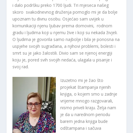
i dalo podršku preko 1700 ljudi. Tri mjeseca našeg
skoro svakodnevnog druženja pomoglo mi je da bolje
upoznam tu divnu osobu. Osjećao sam uvijek u
komunikaciji njenu ljubav prema domovini, rodnom
gradu i ljudima koji u njemu žive i koji su nekada živjeli.
O ljudima je govorila samo najbolje i bila je ponosna na
uspjehe svojih sugrađana, a njihovi problemi, bolesti i
smrt su je jako žalostili. Divio sam se njenoj energiji
koju je, pored svih svojih nedaća, ulagala u pisanje i
svoj rad.
Izuzetno mi je žao što
projekat štampanja njenih
knjiga, o kojem smo u zadnje
vrijeme mnogo razgovarali,
nismo priveli kraju. Želja nam
je da u narednom periodu
barem jedna knjiga bude
odštampana i sačuva