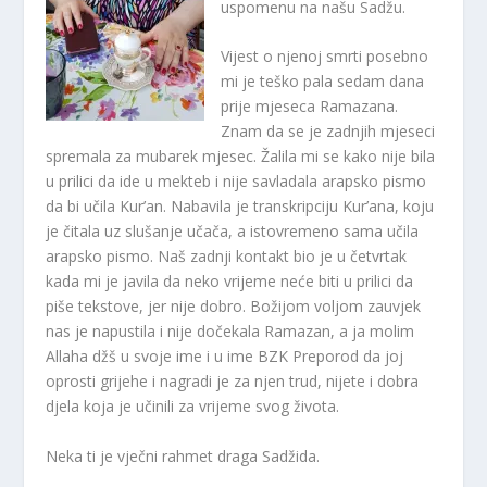
uspomenu na našu Sadžu.
Vijest o njenoj smrti posebno
mi je teško pala sedam dana
prije mjeseca Ramazana.
Znam da se je zadnjih mjeseci
spremala za mubarek mjesec. Žalila mi se kako nije bila
u prilici da ide u mekteb i nije savladala arapsko pismo
da bi učila Kur’an. Nabavila je transkripciju Kur’ana, koju
je čitala uz slušanje učača, a istovremeno sama učila
arapsko pismo. Naš zadnji kontakt bio je u četvrtak
kada mi je javila da neko vrijeme neće biti u prilici da
piše tekstove, jer nije dobro. Božijom voljom zauvjek
nas je napustila i nije dočekala Ramazan, a ja molim
Allaha džš u svoje ime i u ime BZK Preporod da joj
oprosti grijehe i nagradi je za njen trud, nijete i dobra
djela koja je učinili za vrijeme svog života.
Neka ti je vječni rahmet draga Sadžida.