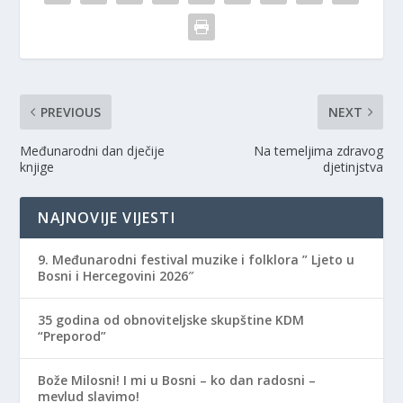
e
n
e
w
e
w
w
w
w
i
w
i
n
i
n
d
n
d
o
d
o
w
o
w
)
w
)
)
PREVIOUS
NEXT
Međunarodni dan dječije
Na temeljima zdravog
knjige
djetinjstva
NAJNOVIJE VIJESTI
9. Međunarodni festival muzike i folklora ” Ljeto u
Bosni i Hercegovini 2026″
35 godina od obnoviteljske skupštine KDM
“Preporod”
Bože Milosni! I mi u Bosni – ko dan radosni –
mevlud slavimo!