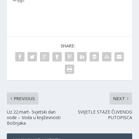
n
i
n
n
n
n
e
n
e
w
e
w
w
w
w
i
w
i
n
i
n
d
n
d
o
d
o
w
o
w
)
w
)
)
SHARE:
PREVIOUS
NEXT
Uz 22.mart- Svjetski dan
SVIJETLE STAZE ČUVENOG
vode – Voda u književnosti
PUTOPISCA
Bošnjaka