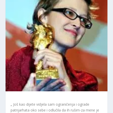
„
Još kao dijete vidjela sam ograničenja i ograde
patrijarhata oko sebe i odlučila da ih rušim-za mene je