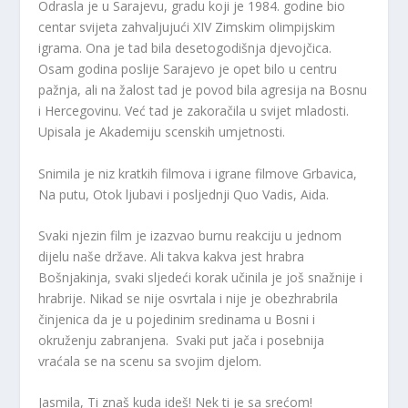
Odrasla je u Sarajevu, gradu koji je 1984. godine bio
centar svijeta zahvaljujući XIV Zimskim olimpijskim
igrama. Ona je tad bila desetogodišnja djevojčica.
Osam godina poslije Sarajevo je opet bilo u centru
pažnja, ali na žalost tad je povod bila agresija na Bosnu
i Hercegovinu. Već tad je zakoračila u svijet mladosti.
Upisala je Akademiju scenskih umjetnosti.
Snimila je niz kratkih filmova i igrane filmove Grbavica,
Na putu, Otok ljubavi i posljednji Quo Vadis, Aida.
Svaki njezin film je izazvao burnu reakciju u jednom
dijelu naše države. Ali takva kakva jest hrabra
Bošnjakinja, svaki sljedeći korak učinila je još snažnije i
hrabrije. Nikad se nije osvrtala i nije je obezhrabrila
činjenica da je u pojedinim sredinama u Bosni i
okruženju zabranjena. Svaki put jača i posebnija
vraćala se na scenu sa svojim djelom.
Jasmila, Ti znaš kuda ideš! Nek ti je sa srećom!