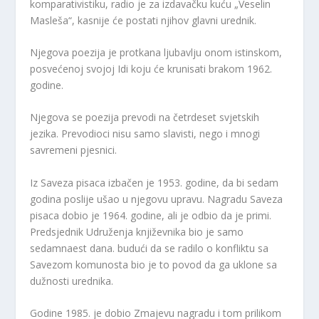
komparativistiku, radio je za izdavačku kuću „Veselin
Masleša“, kasnije će postati njihov glavni urednik.
Njegova poezija je protkana ljubavlju onom istinskom,
posvećenoj svojoj Idi koju će krunisati brakom 1962.
godine.
Njegova se poezija prevodi na četrdeset svjetskih
jezika. Prevodioci nisu samo slavisti, nego i mnogi
savremeni pjesnici.
Iz Saveza pisaca izbačen je 1953. godine, da bi sedam
godina poslije ušao u njegovu upravu. Nagradu Saveza
pisaca dobio je 1964. godine, ali je odbio da je primi.
Predsjednik Udruženja književnika bio je samo
sedamnaest dana. budući da se radilo o konfliktu sa
Savezom komunosta bio je to povod da ga uklone sa
dužnosti urednika.
Godine 1985. je dobio Zmajevu nagradu i tom prilikom