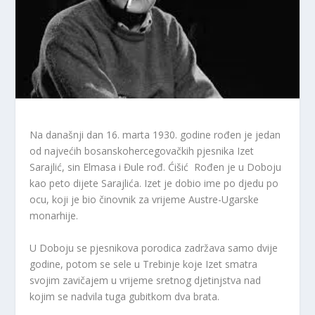
Na današnji dan 16. marta 1930. godine rođen je jedan
od najvećih bosanskohercegovačkih pjesnika Izet
Sarajlić, sin Elmasa i Đule rođ. Ćišić Rođen je u Doboju
kao peto dijete Sarajlića. Izet je dobio ime po djedu po
ocu, koji je bio činovnik za vrijeme Austre-Ugarske
monarhije.
U Doboju se pjesnikova porodica zadržava samo dvije
godine, potom se sele u Trebinje koje Izet smatra
svojim zavičajem u vrijeme sretnog djetinjstva nad
kojim se nadvila tuga gubitkom dva brata.