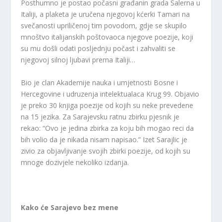
Posthumno je postao počasni građanin grada Salerna u
Italiji, a plaketa je uručena njegovoj kćerki Tamari na
svečanosti upriličenoj tim povodom, gdje se skupilo
mnoštvo italijanskih poštovaoca njegove poezije, koji
su mu došli odati posljednju počast i zahvaliti se
njegovoj silnoj ljubavi prema Italiji…
Bio je clan Akademije nauka i umjetnosti Bosne i
Hercegovine i udruzenja intelektualaca Krug 99. Objavio
je preko 30 knjiga poezije od kojih su neke prevedene
na 15 jezika. Za Sarajevsku ratnu zbirku pjesnik je
rekao: “Ovo je jedina zbirka za koju bih mogao reci da
bih volio da je nikada nisam napisao.” Izet Sarajlic je
zivio za objavljivanje svojih zbirki poezije, od kojih su
mnoge dozivjele nekoliko izdanja.
Kako će Sarajevo bez mene