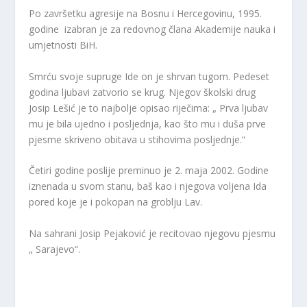
Po završetku agresije na Bosnu i Hercegovinu, 1995.
godine izabran je za redovnog člana Akademije nauka i
umjetnosti BiH.
Smrću svoje supruge Ide on je shrvan tugom. Pedeset
godina ljubavi zatvorio se krug. Njegov školski drug
Josip Lešić je to najbolje opisao riječima: „ Prva ljubav
mu je bila ujedno i posljednja, kao što mu i duša prve
pjesme skriveno obitava u stihovima posljednje.“
Četiri godine poslije preminuo je 2. maja 2002. Godine
iznenada u svom stanu, baš kao i njegova voljena Ida
pored koje je i pokopan na groblju Lav.
Na sahrani Josip Pejaković je recitovao njegovu pjesmu
„ Sarajevo“.