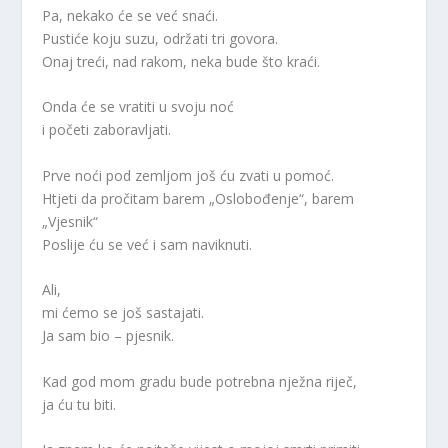
Pa, nekako će se već snaći.
Pustiće koju suzu, održati tri govora.
Onaj treći, nad rakom, neka bude što kraći.
Onda će se vratiti u svoju noć
i početi zaboravljati.
Prve noći pod zemljom još ću zvati u pomoć.
Htjeti da pročitam barem „Oslobođenje“, barem
„Vjesnik“
Poslije ću se već i sam naviknuti.
Ali,
mi ćemo se još sastajati.
Ja sam bio – pjesnik.
Kad god mom gradu bude potrebna nježna riječ,
ja ću tu biti.