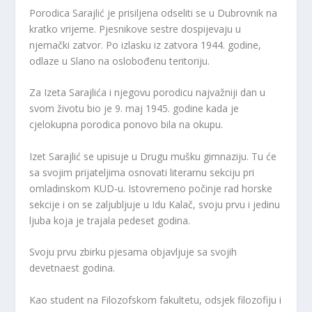
Porodica Sarajlić je prisiljena odseliti se u Dubrovnik na
kratko vrijeme. Pjesnikove sestre dospijevaju u
njemački zatvor. Po izlasku iz zatvora 1944. godine,
odlaze u Slano na oslobođenu teritoriju.
Za Izeta Sarajlića i njegovu porodicu najvažniji dan u
svom životu bio je 9. maj 1945. godine kada je
cjelokupna porodica ponovo bila na okupu.
Izet Sarajlić se upisuje u Drugu mušku gimnaziju. Tu će
sa svojim prijateljima osnovati literarnu sekciju pri
omladinskom KUD-u. Istovremeno počinje rad horske
sekcije i on se zaljubljuje u Idu Kalač, svoju prvu i jedinu
ljuba koja je trajala pedeset godina.
Svoju prvu zbirku pjesama objavljuje sa svojih
devetnaest godina.
Kao student na Filozofskom fakultetu, odsjek filozofiju i