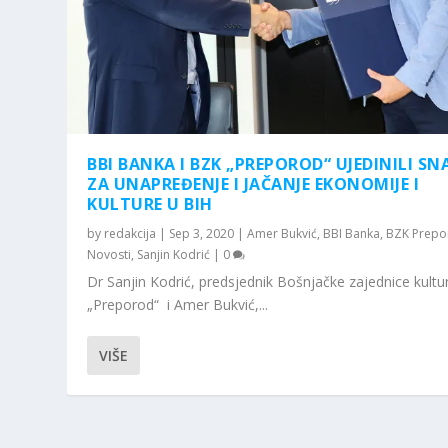
BBI BANKA I BZK „PREPOROD“ UJEDINILI SN
ZA UNAPREĐENJE I JAČANJE EKONOMIJE I
KULTURE U BIH
by
redakcija
|
Sep 3, 2020
|
Amer Bukvić
,
BBI Banka
,
BZK Prepo
Novosti
,
Sanjin Kodrić
|
0
Dr Sanjin Kodrić, predsjednik Bošnjačke zajednice kult
„Preporod“ i Amer Bukvić,...
VIŠE