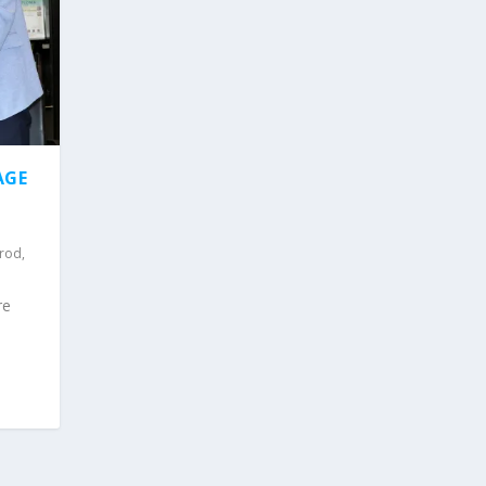
AGE
rod
,
ure