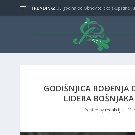
TRENDING:
9. Međunarodni festival muzike i folklora 
GODIŠNJICA ROĐENJA 
LIDERA BOŠNJAKA
Posted by
redakcija
|
Mar