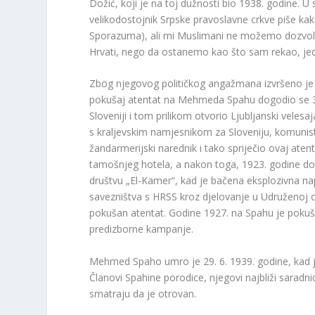
Dožić, koji je na toj dužnosti bio 1938. godine.
velikodostojnik Srpske pravoslavne crkve piše kak
Sporazuma), ali mi Muslimani ne možemo dozvolit
Hrvati, nego da ostanemo kao što sam rekao, jedn
Zbog njegovog političkog angažmana izvršeno je n
pokušaj atentat na Mehmeda Spahu dogodio se 3. 9
Sloveniji i tom prilikom otvorio Ljubljanski veles
s kraljevskim namjesnikom za Sloveniju, komunisti
žandarmerijski narednik i tako spriječio ovaj aten
tamošnjeg hotela, a nakon toga, 1923. godine 
društvu „El-Kamer“, kad je bačena eksplozivna na
savezništva s HRSS kroz djelovanje u Udruženoj 
pokušan atentat. Godine 1927. na Spahu je pokuša
predizborne kampanje.
Mehmed Spaho umro je 29. 6. 1939. godine, kad j
Članovi Spahine porodice, njegovi najbliži saradnic
smatraju da je otrovan.