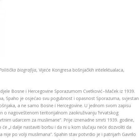
litička biografija
, Vijeće Kongresa bošnjačkih intelektualaca,
podjele Bosne i Hercegovine Sporazumom Cvetković–Maček iz 1939.
na, Spaho je osjećao svu pogubnost i opasnost Sporazuma, svjestan
j Bošnjaka, a ne samo Bosne i Hercegovine. U jednom svom zapisu
an o nagoveštenom teritorijalnom zaokruživanju ‘hrvatskog
rtnim udarcem za muslimane”. Prije iznenadne smrti 1939. godine,
e „i dalje nastaviti borbu i da ni u kom slučaju neće dozvoliti da
ije po volji muslimana”. Spahin stav potvrdio je i patrijarh Gavrilo