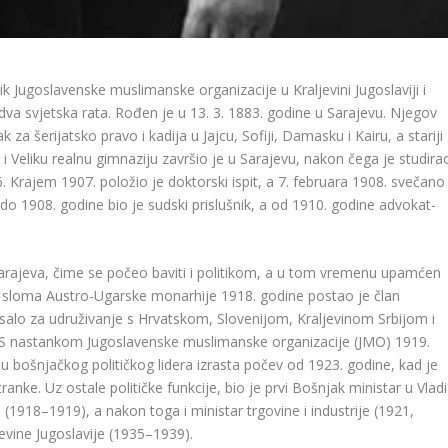
ik Jugoslavenske muslimanske organizacije u Kraljevini Jugoslaviji i
 dva svjetska rata. Rođen je u 13. 3. 1883. godine u Sarajevu. Njegov
za šerijatsko pravo i kadija u Jajcu, Sofiji, Damasku i Kairu, a stariji
i Veliku realnu gimnaziju završio je u Sarajevu, nakon čega je studira
6. Krajem 1907. položio je doktorski ispit, a 7. februara 1908. svečano
o 1908. godine bio je sudski prislušnik, a od 1910. godine advokat-
Sarajeva, čime se počeo baviti i politikom, a u tom vremenu upamćen
n sloma Austro-Ugarske monarhije 1918. godine postao je član
salo za udruživanje s Hrvatskom, Slovenijom, Kraljevinom Srbijom i
S nastankom Jugoslavenske muslimanske organizacije (JMO) 1919.
a u bošnjačkog političkog lidera izrasta počev od 1923. godine, kad je
anke. Uz ostale političke funkcije, bio je prvi Bošnjak ministar u Vladi
 (1918–1919), a nakon toga i ministar trgovine i industrije (1921,
jevine Jugoslavije (1935–1939).