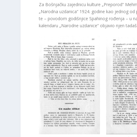
Za Bošnjačku zajednicu kulture „Preporod“ Mehme
„Narodna uzdanica“ 1924. godine kao jednog od p
te – povodom godišnjice Spahinog rođenja – u nast
kalendaru „Narodne uzdanice“ objavio njen tadaš