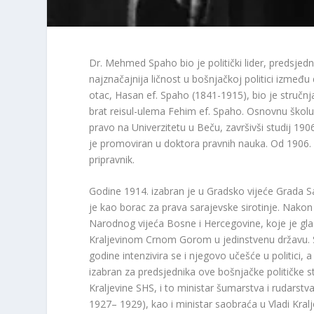
Dr. Mehmed Spaho bio je politički lider, predsjedn
najznačajnija ličnost u bošnjačkoj politici između
otac, Hasan ef. Spaho (1841-1915), bio je stručnjak 
brat reisul-ulema Fehim ef. Spaho. Osnovnu školu 
pravo na Univerzitetu u Beču, završivši studij 190
je promoviran u doktora pravnih nauka. Od 1906. d
pripravnik.
Godine 1914. izabran je u Gradsko vijeće Grada 
je kao borac za prava sarajevske sirotinje. Nako
Narodnog vijeća Bosne i Hercegovine, koje je gla
Kraljevinom Crnom Gorom u jedinstvenu državu. 
godine intenzivira se i njegovo učešće u politici, 
izabran za predsjednika ove bošnjačke političke str
Kraljevine SHS, i to ministar šumarstva i rudarstva
1927– 1929), kao i ministar saobraća u Vladi Kral