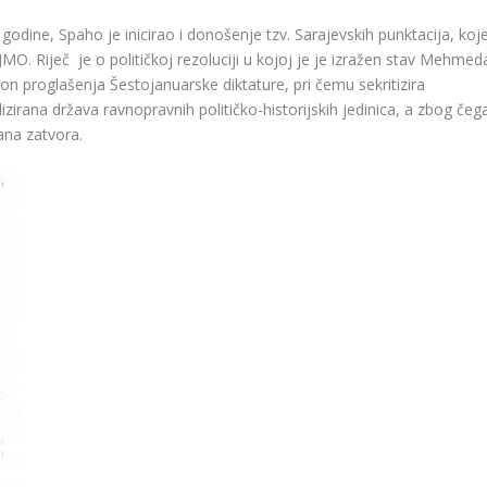
dine, Spaho je inicirao i donošenje tzv. Sarajevskih punktacija, koj
JMO. Riječ je o političkoj rezoluciji u kojoj je je izražen stav Mehmed
on proglašenja Šestojanuarske diktature, pri čemu sekritizira
alizirana država ravnopravnih političko-historijskih jedinica, a zbog čeg
ana zatvora.