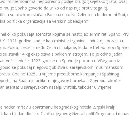
 U svojim memoarima, neposredno poslije Drugog svjetskog rata, ovaj
o mu je Spaho govorio da „niko od nas nije protiv toga (tj.
i da se ni u kom slučaju Bosna cepa. Ne želimo da budemo ni Srbi, n
a politička organizacija sa verskim obeležjem”.
ekoliko pokušaja atentata kojima se nastojao eliminirati Spaho. Prv
. 1921. godine, kad je kao ministar trgovine i industrije boravio u
ajam. Pokraj ceste između Celja i Ljubljane, kuda je trebao proći Spaho
 su stavili 14 kg eksploziva s paklenim strojem. To je otkrio jedan
tat. Već sljedeće, 1922. godine na Spahu je pucano u Višegradu iz
dogodio se pokušaj njegovog ubistva u sarajevskom muslimanskom
prava. Godine 1925., u vrijeme predizborne kampanje i Spahinog
oporbi, na Spahu je prilikom njegovog boravka u Zagrebu također
n atentat u sarajevskom naselju Vratnik, također u vrijeme
e nađen mrtav u apartmanu beogradskog hotela „Srpski kralj“.
i, kao i jedan dio istraživača njegovog života i političkog rada, i dana