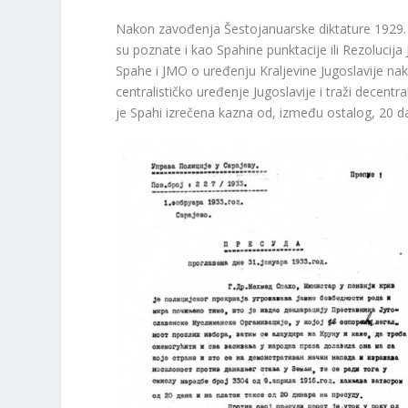
Nakon zavođenja Šestojanuarske diktature 1929. go
su poznate i kao Spahine punktacije ili Rezolucija 
Spahe i JMO o uređenju Kraljevine Jugoslavije nak
centralističko uređenje Jugoslavije i traži decentr
je Spahi izrečena kazna od, između ostalog, 20 d