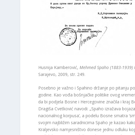
Husnija Kamberović,
Mehmed Spaho (1883-1939) Po
Sarajevo, 2009, str. 249.
Posebno je važno i Spahino držanje po pitanju 
godine. Kao vođa bošnjačke politike ovog vreme
da bi podjela Bosne i Hercegovine značila i kra
Dragiša Cvetković navodi: „Spaho izražava bojaz
nacionalnog korpusa’, a podelu Bosne smatra ‘sm
svojim najbližim saradnicima Spaho je kazao kako ć
Kraljevsko namjesništvo donese jednu odluku koja n