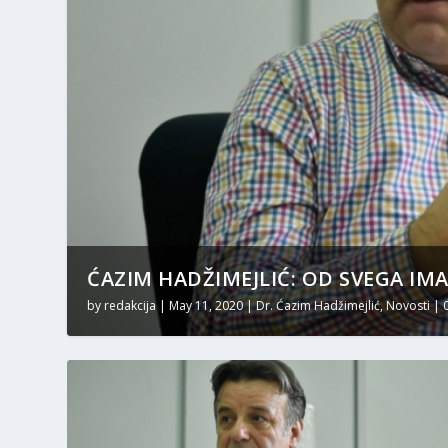
ĆAZIM HADŽIMEJLIĆ: OD SVEGA IMA 
by
redakcija
|
May 11, 2020
|
Dr. Ćazim Hadžimejlić
,
Novosti
|