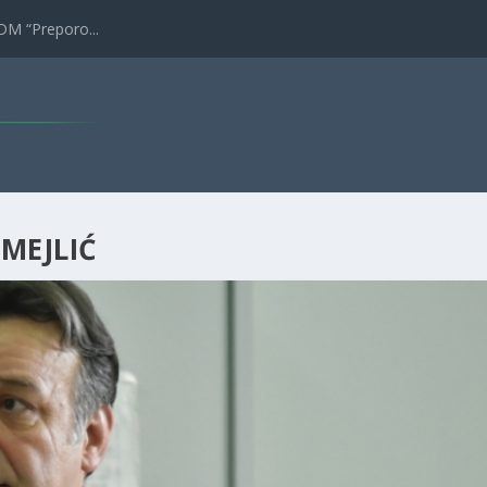
DM “Preporo...
MEJLIĆ