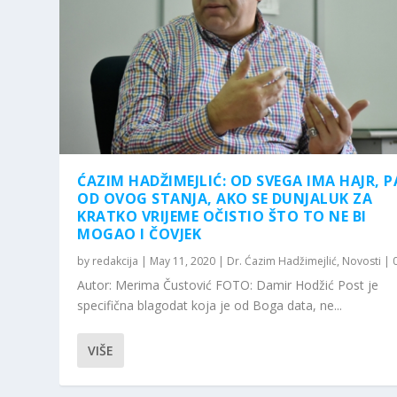
ĆAZIM HADŽIMEJLIĆ: OD SVEGA IMA HAJR, PA
OD OVOG STANJA, AKO SE DUNJALUK ZA
KRATKO VRIJEME OČISTIO ŠTO TO NE BI
MOGAO I ČOVJEK
by
redakcija
|
May 11, 2020
|
Dr. Ćazim Hadžimejlić
,
Novosti
|
Autor: Merima Čustović FOTO: Damir Hodžić Post je
specifična blagodat koja je od Boga data, ne...
VIŠE