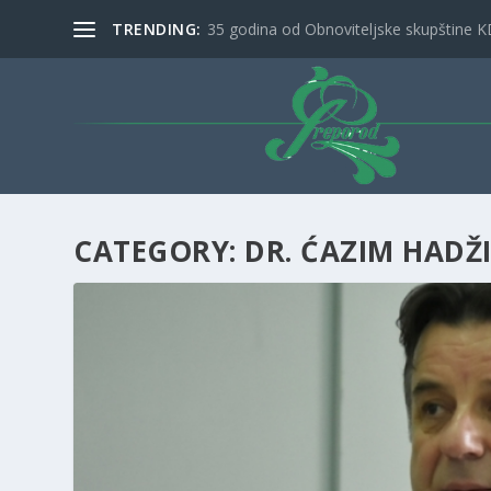
TRENDING:
35 godina od Obnoviteljske skupštine K
CATEGORY: DR. ĆAZIM HADŽI