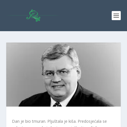
Dan je bio tmuran. Pljuštala je kiša. Predosjećala se