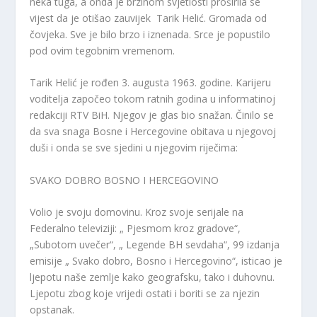
neka tuga, a onda je brzinom svjetlosti proširila se
vijest da je otišao zauvijek Tarik Helić. Gromada od
čovjeka. Sve je bilo brzo i iznenada. Srce je popustilo
pod ovim tegobnim vremenom.
Tarik Helić je rođen 3. augusta 1963. godine. Karijeru
voditelja započeo tokom ratnih godina u informatinoj
redakciji RTV BiH. Njegov je glas bio snažan. Činilo se
da sva snaga Bosne i Hercegovine obitava u njegovoj
duši i onda se sve sjedini u njegovim riječima:
SVAKO DOBRO BOSNO I HERCEGOVINO
Volio je svoju domovinu. Kroz svoje serijale na
Federalno televiziji: „ Pjesmom kroz gradove“,
„Subotom uvečer“, „ Legende BH sevdaha“, 99 izdanja
emisije „ Svako dobro, Bosno i Hercegovino“, isticao je
ljepotu naše zemlje kako geografsku, tako i duhovnu.
Ljepotu zbog koje vrijedi ostati i boriti se za njezin
opstanak.