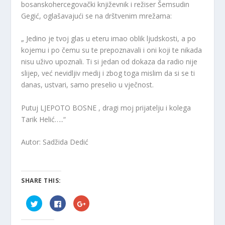
bosanskohercegovački književnik i režiser Šemsudin
Gegić, oglašavajući se na drštvenim mrežama:
„ Jedino je tvoj glas u eteru imao oblik ljudskosti, a po
kojemu i po čemu su te prepoznavali i oni koji te nikada
nisu uživo upoznali. Ti si jedan od dokaza da radio nije
slijep, već nevidljiv medij i zbog toga mislim da si se ti
danas, ustvari, samo preselio u vječnost.
Putuj LJEPOTO BOSNE , dragi moj prijatelju i kolega
Tarik Helić…..“
Autor: Sadžida Dedić
SHARE THIS:
C
C
C
l
l
l
i
i
i
c
c
c