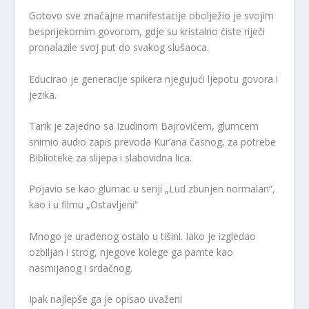
Gotovo sve značajne manifestacije obolježio je svojim
besprijekornim govorom, gdje su kristalno čiste riječi
pronalazile svoj put do svakog slušaoca.
Educirao je generacije spikera njegujući ljepotu govora i
jezika.
Tarik je zajedno sa Izudinom Bajrovićem, glumcem
snimio audio zapis prevoda Kur’ana časnog, za potrebe
Biblioteke za slijepa i slabovidna lica.
Pojavio se kao glumac u seriji „Lud zbunjen normalan“,
kao i u filmu „Ostavljeni“
Mnogo je urađenog ostalo u tišini. Iako je izgledao
ozbiljan i strog, njegove kolege ga pamte kao
nasmijanog i srdačnog.
Ipak najlepše ga je opisao uvaženi