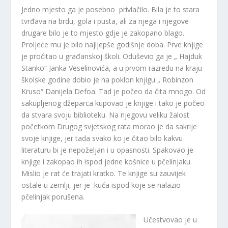
Jedno mjesto ga je posebno privlačilo. Bila je to stara
tvrđava na brdu, gola i pusta, ali za njega i njegove
drugare bilo je to mjesto gdje je zakopano blago.
Proljeće mu je bilo najljepše godišnje doba. Prve knjige
je pročitao u građanskoj školi. Oduševio ga je „ Hajduk
Stanko“ Janka Veselinovića, a u prvom razredu na kraju
školske godine dobio je na poklon knjigu „ Robinzon
Kruso“ Danijela Defoa. Tad je počeo da čita mnogo. Od
sakupljenog džeparca kupovao je knjige i tako je počeo
da stvara svoju biblioteku. Na njegovu veliku žalost
početkom Drugog svjetskog rata morao je da sakrije
svoje knjige, jer tada svako ko je čitao bilo kakvu
literaturu bi je nepoželjan i u opasnosti. Spakovao je
knjige i zakopao ih ispod jedne košnice u pčelinjaku.
Mislio je rat će trajati kratko. Te knjige su zauvijek
ostale u zemlji, jer je kuća ispod koje se nalazio
pčelinjak porušena.
Učestvovao je u