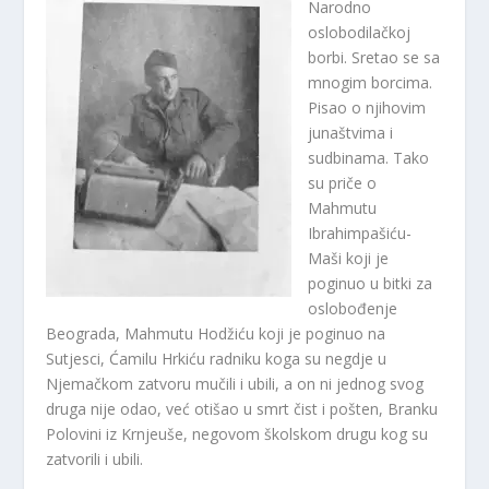
Narodno
oslobodilačkoj
borbi. Sretao se sa
mnogim borcima.
Pisao o njihovim
junaštvima i
sudbinama. Tako
su priče o
Mahmutu
Ibrahimpašiću-
Maši koji je
poginuo u bitki za
oslobođenje
Beograda, Mahmutu Hodžiću koji je poginuo na
Sutjesci, Ćamilu Hrkiću radniku koga su negdje u
Njemačkom zatvoru mučili i ubili, a on ni jednog svog
druga nije odao, već otišao u smrt čist i pošten, Branku
Polovini iz Krnjeuše, negovom školskom drugu kog su
zatvorili i ubili.