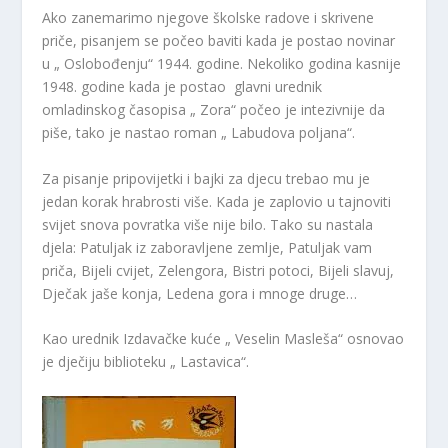
Ako zanemarimo njegove školske radove i skrivene
priče, pisanjem se počeo baviti kada je postao novinar
u „ Oslobođenju“ 1944. godine. Nekoliko godina kasnije
1948. godine kada je postao glavni urednik
omladinskog časopisa „ Zora“ počeo je intezivnije da
piše, tako je nastao roman „ Labudova poljana“.
Za pisanje pripovijetki i bajki za djecu trebao mu je
jedan korak hrabrosti više. Kada je zaplovio u tajnoviti
svijet snova povratka više nije bilo. Tako su nastala
djela: Patuljak iz zaboravljene zemlje, Patuljak vam
priča, Bijeli cvijet, Zelengora, Bistri potoci, Bijeli slavuj,
Dječak jaše konja, Ledena gora i mnoge druge…
Kao urednik Izdavačke kuće „ Veselin Masleša“ osnovao
je dječiju biblioteku „ Lastavica“.