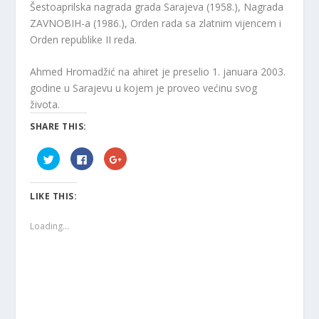
Šestoaprilska nagrada grada Sarajeva (1958.), Nagrada
ZAVNOBIH-a (1986.), Orden rada sa zlatnim vijencem i
Orden republike II reda.
Ahmed Hromadžić na ahiret je preselio 1. januara 2003.
godine u Sarajevu u kojem je proveo većinu svog
života.
SHARE THIS:
C
C
C
l
l
l
i
i
i
c
c
c
k
k
k
LIKE THIS:
t
t
t
o
o
o
s
s
s
h
h
h
Loading...
a
a
a
r
r
r
e
e
e
o
o
o
n
n
n
T
F
G
w
a
o
i
c
o
t
e
g
t
b
l
e
o
e