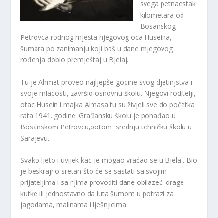
svega petnaestak
kilometara od
Bosanskog
Petrovca rodnog mjesta njegovog oca Huseina,
šumara po zanimanju koji baš u dane mjegovog
rođenja dobio premještaj u Bjelaj.
Tu je Ahmet proveo najljepše godine svog djetinjstva i
svoje mladosti, završio osnovnu školu. Njegovi roditelji,
otac Husein i majka Almasa tu su živjeli sve do početka
rata 1941. godine. Građansku školu je pohađao u
Bosanskom Petrovcu,potom srednju tehničku školu u
Sarajevu.
Svako ljeto i uvijek kad je mogao vraćao se u Bjelaj. Bio
je beskrajno sretan što će se sastati sa svojim
prijateljima i sa njima provoditi dane obilazeći drage
kutke ili jednostavno da luta šumom u potrazi za
jagodama, malinama i lješnjicima.