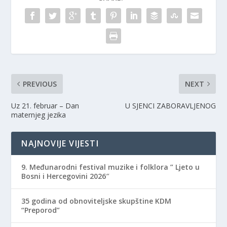
i
s
i
n
i
n
n
n
n
e
n
e
w
e
w
w
w
w
i
w
i
n
i
n
d
n
d
o
d
o
w
o
w
)
w
)
)
PREVIOUS
NEXT
Uz 21. februar – Dan
U SJENCI ZABORAVLJENOG
maternjeg jezika
NAJNOVIJE VIJESTI
9. Međunarodni festival muzike i folklora ” Ljeto u
Bosni i Hercegovini 2026″
35 godina od obnoviteljske skupštine KDM
“Preporod”