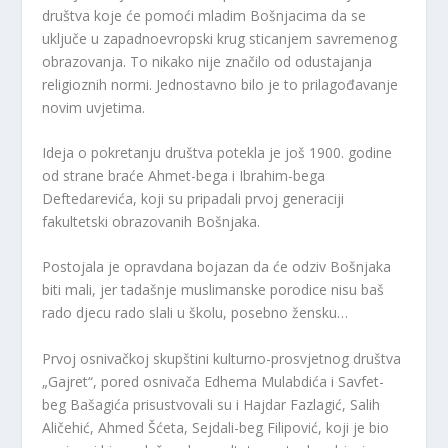
društva koje će pomoći mladim Bošnjacima da se
uključe u zapadnoevropski krug sticanjem savremenog
obrazovanja. To nikako nije značilo od odustajanja
religioznih normi. Jednostavno bilo je to prilagođavanje
novim uvjetima.
Ideja o pokretanju društva potekla je još 1900. godine
od strane braće Ahmet-bega i Ibrahim-bega
Deftedarevića, koji su pripadali prvoj generaciji
fakultetski obrazovanih Bošnjaka.
Postojala je opravdana bojazan da će odziv Bošnjaka
biti mali, jer tadašnje muslimanske porodice nisu baš
rado djecu rado slali u školu, posebno žensku…
Prvoj osnivačkoj skupštini kulturno-prosvjetnog društva
„Gajret“, pored osnivača Edhema Mulabdića i Savfet-
beg Bašagića prisustvovali su i Hajdar Fazlagić, Salih
Aličehić, Ahmed Šćeta, Sejdali-beg Filipović, koji je bio