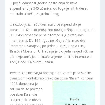
U prvih jedanaest godina postojanja društva
stipendirano je 545 učenika, od toga je njih trideset
studiralo u Beču, Zagrebu i Pragu.
U razdoblju između dva rata broj stipendista je
porastao i iznosio prosječno 600 godišnje, od tog broja
300 i 450 otpadalo je na pitomce u „Gajretovim“
internatima. Do 1941. godine „Gajret“ je imao dva
internata u Sarajevu, po jedan u Tuzli, Banja Luci,
Bihaću i Mostaru. U Trebinju je bio jedan zajednički sa
„Prosvjetom“. Jedno kraće vrijeme imali su internate u
Foči, Gacku i Novom Pazaru.
Prve tri godine svoga postojanja “Gajret” je sa svojim
članstvom kontaktirao preko časopisa “Biser”.
Koncem
1905. donesena je
odluka da se pokrene
poseban Kalendar
“Gajret”, ali se ubrzo