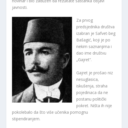
novinar i bio zadužen da rezultate sastanka objavi
javnosti.
Za prvog
predsjednika društva
izabran je Safvet-beg
Bašagić, koji je po
nekim saznanjima i
dao ime društvu
„Gajret“.
Gajret je prošao niz
nesuglasica,
iskušenja, straha
pojedinaca da ne
postanu politički
pokret. Ništa ih nije
pokolebalo da što više učenika pomognu
stipendiranjem.