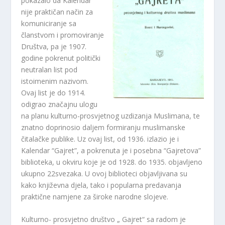
pokazalo da Kalendar
nije praktičan način za
komuniciranje sa
članstvom i promoviranje
Društva, pa je 1907.
godine pokrenut politički
neutralan list pod
istoimenim nazivom.
Ovaj list je do 1914.
odigrao značajnu ulogu
na planu kulturno-prosvjetnog uzdizanja Muslimana, te
znatno doprinosio daljem formiranju muslimanske
čitalačke publike. Uz ovaj list, od 1936. izlazio je i
Kalendar “Gajret”, a pokrenuta je i posebna “Gajretova”
biblioteka, u okviru koje je od 1928. do 1935. objavljeno
ukupno 22svezaka. U ovoj biblioteci objavljivana su
kako književna djela, tako i popularna predavanja
praktične namjene za široke narodne slojeve.
Kulturno- prosvjetno društvo „ Gajret“ sa radom je