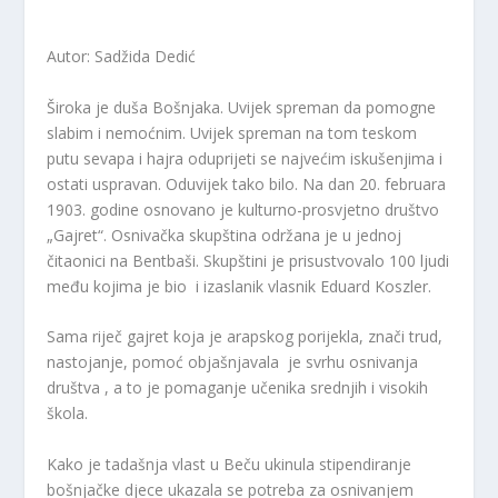
Autor: Sadžida Dedić
Široka je duša Bošnjaka. Uvijek spreman da pomogne
slabim i nemoćnim. Uvijek spreman na tom teskom
putu sevapa i hajra oduprijeti se najvećim iskušenjima i
ostati uspravan. Oduvijek tako bilo. Na dan 20. februara
1903. godine osnovano je kulturno-prosvjetno društvo
„Gajret“. Osnivačka skupština održana je u jednoj
čitaonici na Bentbaši. Skupštini je prisustvovalo 100 ljudi
među kojima je bio i izaslanik vlasnik Eduard Koszler.
Sama riječ gajret koja je arapskog porijekla, znači trud,
nastojanje, pomoć objašnjavala je svrhu osnivanja
društva , a to je pomaganje učenika srednjih i visokih
škola.
Kako je tadašnja vlast u Beču ukinula stipendiranje
bošnjačke djece ukazala se potreba za osnivanjem