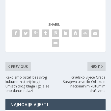
t
b
l
e
o
e
r
o
+
(
k
(
O
(
O
p
O
p
e
p
e
n
e
n
SHARE:
s
n
s
i
s
i
n
i
n
n
n
n
e
n
e
w
e
w
w
w
w
i
w
i
n
i
n
d
n
d
o
d
o
w
o
w
)
w
)
)
PREVIOUS
NEXT
Kako smo ostali bez svog
Gradsko vijeće Grada
kulturno-historijskog i
Sarajeva usvojilo Odluku o
umjetničkog blaga i gdje se
nacionalnim kulturnim
ono danas nalazi
društvima
NAJNOVIJE VIJESTI