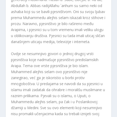
Abdullah b. Abbas radijAllahu `anhum su samo neki od
ashaba koji su se bavili pjesništvom. Oni su svoju ljubav
prema Muhammedu alejhis selam iskazali kroz stihove i
prozu. Naravno, pjesništvo je bilo rašireno među
Arapima, i pjesnici su u tom vremenu imali veliku ulogu
u oblikovanju društva. Pjesnici su tada imali uticaj sličan
današnjem uticaju medija, televizije i interneta.
Ovdje se nesumnjivo govori o jednoj drugoj vrsti
pjesništva koje nadmašuje pjesništvo predislamskih
Arapa. Tema ove vrste pjesništva je bio islam.
Muhammed alejhis selam ovo pjesništvo nije
zanegirao, već ga je iskoristio u borbi protiv
mnogoboštva. U predajama se navodi da su pjesnici u
islamu imali zadatak da ohrabre i morališu muslimane u
raznim prilikama. Pjevali su o islamu, o Uputi, o
Muhammedu alejhis selam, pa čak i u Poslanikovoj
džamiji u Medini. Sve su ovo elementi koji nesumnjivo
nisu promakli učenjacima kada su trebali iznijeti svoj