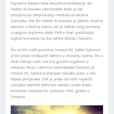
hajratima vladara Irbila Muzafera Kevkeberija. Ibn
Hadžer El-Askelani rahmetullahi alejhi je čak
prisustvovao obilježavanju mevluda na ulicama
Damaska. Ime Ibn Hadžer El-Askelani je zlatnim slovima
ispisano u historiji islama, bio je velikan svog vremena,
a njegovo književno dijelo Fethu-l-bari, predstavlja
najbolji komentar na dva sahiha (Buhari i Muslim).
Što se tiče naših prostora, mevlud hfz. Saliha Gaševića
je bio jedan od ključnih faktora u očuvanju islama, što u
obzir trebaju uzeti i oni koji govore negativno o
mevludu. Reisu-l-ulemma Džemaluddin Čaušević je
mevlud hfz. Gaševića štampao nekoliko puta, u više
hiljada primjeraka. Dok je jedan od naših najvećih
učenjaka rahmetli Mehmed Handžić uradio kratki
komentar mevluda hfz. Gaševića 1942. godine u
Sarajevu.