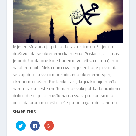
Mjesec Mevluda je prilika da razmislimo o željenom
društvu i da se okrenemo ka njemu. Poslanik, a.s., nas
je podučio da one koje budemo voljeli sa njima ćemo i
na ahiretu biti. Neka nam ovaj mjesec bude povod da
se zajedno sa svojim porodicama okrenemo vjeri,
okrenemo našem Poslaniku, a.s., koji iako nije među
nama fizički, jeste među nama svaki put kada uradimo
dobro djelo, jeste među nama svaki put kad smo u
prilici da uradimo nešto loše pa od toga odustanemo
SHARE THIS:
C
C
C
l
l
l
i
i
i
c
c
c