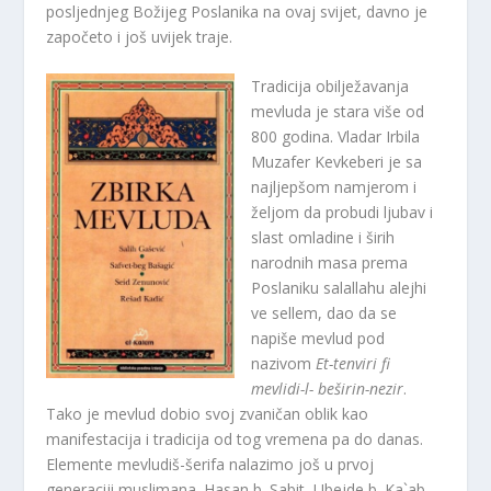
posljednjeg Božijeg Poslanika na ovaj svijet, davno je
započeto i još uvijek traje.
Tradicija obilježavanja
mevluda je stara više od
800 godina. Vladar Irbila
Muzafer Kevkeberi je sa
najljepšom namjerom i
željom da probudi ljubav i
slast omladine i širih
narodnih masa prema
Poslaniku salallahu alejhi
ve sellem, dao da se
napiše mevlud pod
nazivom
Et-tenviri fi
mevlidi-l- beširin-nezir
.
Tako je mevlud dobio svoj zvaničan oblik kao
manifestacija i tradicija od tog vremena pa do danas.
Elemente mevludiš-šerifa nalazimo još u prvoj
generaciji muslimana. Hasan b. Sabit, Ubejde b. Ka`ab,