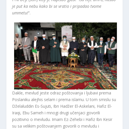
je put ka nebu kako bi se vratio i pripadao tvome
ummetu!
”.
Dakle, mevlud jeste odraz poštovanja i ljubavi prema
Poslaniku alejhis selam i prema islamu. U tom smislu su
Dželaluddin Es-Sujuti, Ibn Hadžer El-Askelani, Hafiz El-
Iraqi, Ebu Sameh i mnogi drugi učenjaci govorili
pozitivno o mevludu. Imam Ez-Zehebi i Hafiz Ibn Kesir
su sa velikim poštovanjem govorili o mevludu i