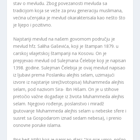
stav o mevludu. Zbog povezanosti mevluda sa
tradicijom koja se veže za prvu generaciju muslimana,
većina učenjaka je mevlud okarakterisala kao nešto što
je lijepo i pozitivno.
Najstariji mevlud na našem govornom području je
mevlud hfz. Saliha Gaševića, koji je štampan 1879. u
carskoj vilajetskoj štampariji na Kosovu. On je
prepjevao mevlud od Sulejmana Čelebije koji je napisan
1398. godine. Sulejman Čelebija je ovaj mevlud napisao
iz ljubavi prema Poslaniku alejhis selam, uzimajući
izvore iz najstarije sire(životopisa) Muhammeda alejhis
selam, pod nazivom Sira- Ibn Hišam. On je u stihove
pretočio važne događaje iz života Muhammeda alejhis
selam. Njegovo rođenje, poslanstvo i miradž
(putovanje Muhammeda alejhis selam u nebeske sfere i
susret sa Gospodarom iznad sedam nebesa), i prenio
osnovne poruke islama.
Prvi bejt (stih) koji je napisao glasi: “
Isa nije umro, našao