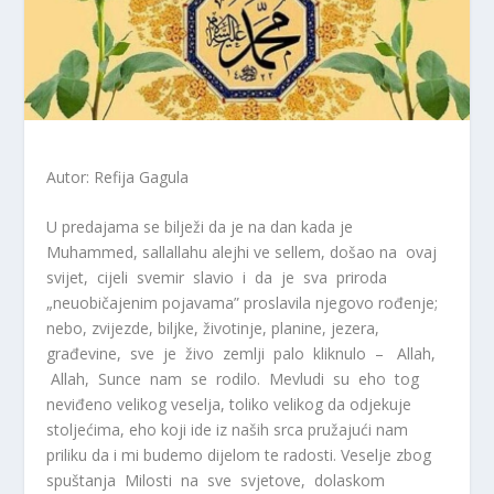
Autor: Refija Gagula
U predajama se bilježi da je na dan kada je
Muhammed, sallallahu alejhi ve sellem, došao na ovaj
svijet, cijeli svemir slavio i da je sva priroda
„neuobičajenim pojavama” proslavila njegovo rođenje;
nebo, zvijezde, biljke, životinje, planine, jezera,
građevine, sve je živo zemlji palo kliknulo – Allah,
Allah, Sunce nam se rodilo. Mevludi su eho tog
neviđeno velikog veselja, toliko velikog da odjekuje
stoljećima, eho koji ide iz naših srca pružajući nam
priliku da i mi budemo dijelom te radosti. Veselje zbog
spuštanja Milosti na sve svjetove, dolaskom